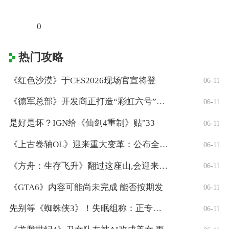
0
热门攻略
《红色沙漠》于CES2026现场官宣将登
06-11
《德军总部》开发商正打造“彩虹六号”风格
06-11
是好是坏？IGN给《仙剑4重制》贴"33
06-11
《上古卷轴OL》迎来重大变革：公布全新「
06-11
《方舟：生存飞升》翻过这座山,会迎来真正
06-11
《GTA6》内容可能尚未完成 能否按期发
06-11
先别等《蜘蛛侠3》！失眠组称：正专注打造
06-11