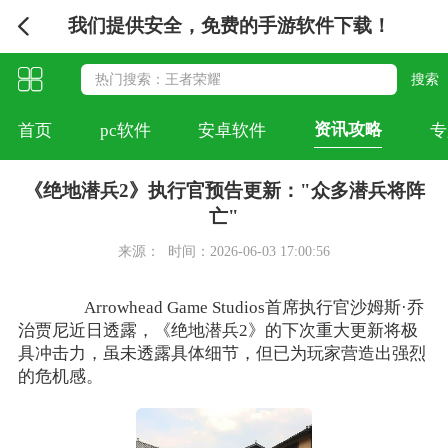
我们提供安全，免费的手游软件下载！
资讯攻略
首页
pc软件
安卓软件
专
《绝地潜兵2》执行官预告更新："众多潜兵将阵
亡"
来源：
时间：2026-06-03 17:00:56
Arrowhead Game Studios首席执行官沙姆斯·乔
治贾尼近日透露，《绝地潜兵2》的下次重大更新将极
具冲击力，虽未透露具体细节，但已为玩家营造出强烈
的危机感。