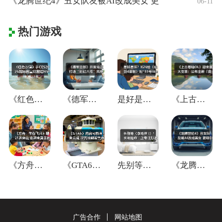
《龙腾世纪4》丑女队友被AI改成美女 更
06-11
热门游戏
《红色沙漠》于CES2026现场官宣将登
《德军总部》开发商正打造“彩虹六号”风格
是好是坏？IGN给《仙剑4重制》贴"33
《上古卷轴OL》迎来重大变革：公布全新「
《方舟：生存飞升》翻过这座山,会迎来真正
《GTA6》内容可能尚未完成 能否按期发
先别等《蜘蛛侠3》！失眠组称：正专注打造
《龙腾世纪4》丑女队友被AI改成美女 更
广告合作
网站地图