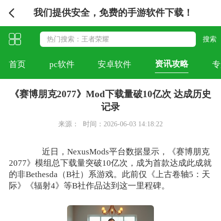
我们提供安全，免费的手游软件下载！
资讯攻略
首页
pc软件
安卓软件
专
‌《赛博朋克2077》Mod下载量破10亿次 达成历史
记录
来源：
时间：2026-06-03 14:18:22
近日，NexusMods平台数据显示，《赛博朋克
2077》模组总下载量突破10亿次，成为首款达成此成就
的非Bethesda（B社）系游戏。此前仅《上古卷轴5：天
际》《辐射4》等B社作品达到这一里程碑。