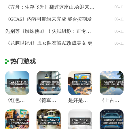
《方舟：生存飞升》翻过这座山,会迎来真正
06-11
《GTA6》内容可能尚未完成 能否按期发
06-11
先别等《蜘蛛侠3》！失眠组称：正专注打造
06-11
《龙腾世纪4》丑女队友被AI改成美女 更
06-11
热门游戏
《红色沙漠》于CES2026现场官宣将登
《德军总部》开发商正打造“彩虹六号”风格
是好是坏？IGN给《仙剑4重制》贴"33
《上古卷轴OL》迎来重大变革：公布全新「