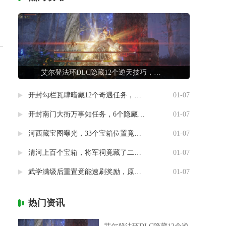
艾尔登法环DLC隐藏12个逆天技巧，第7条让联机队友惊掉下巴
开封勾栏瓦肆暗藏12个奇遇任务，最后一个竟能指引人生方向
01-07
开封南门大街万事知任务，6个隐藏剧情竟然藏着这样的秘密
01-07
河西藏宝图曝光，33个宝箱位置竟然暗藏玄机
01-07
清河上百个宝箱，将军祠竟藏了二十个
01-07
武学满级后重置竟能速刷奖励，原来流派挑战有这种捷径
01-07
热门资讯