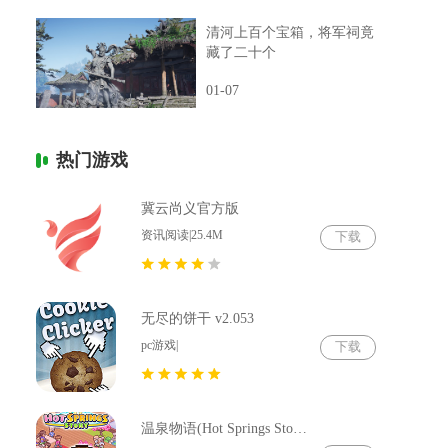
清河上百个宝箱，将军祠竟
藏了二十个
01-07
热门游戏
冀云尚义官方版
资讯阅读|25.4M
下载
无尽的饼干 v2.053
pc游戏|
下载
温泉物语(Hot Springs Story) v2.79