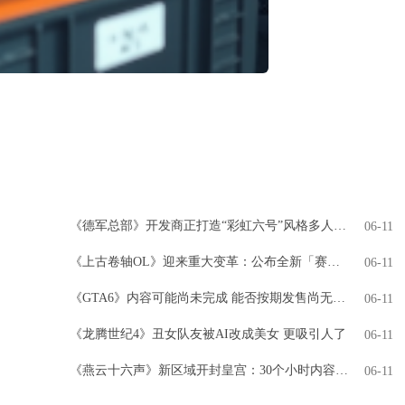
《德军总部》开发商正打造“彩虹六号”风格多人游戏
06-11
《上古卷轴OL》迎来重大变革：公布全新「赛季」模式，引领全新时代
06-11
《GTA6》内容可能尚未完成 能否按期发售尚无定论
06-11
《龙腾世纪4》丑女队友被AI改成美女 更吸引人了
06-11
《燕云十六声》新区域开封皇宫：30个小时内容 NPC超3000人
06-11