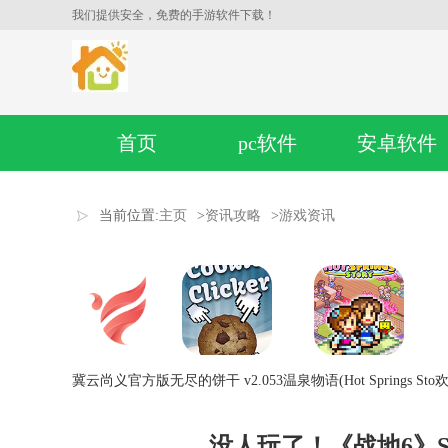
我们提供安全，免费的手游软件下载！
首页
pc软件
安卓软件
当前位置:
主页
>
资讯攻略
>
游戏资讯
冀云尚义官方版
无尽的饼干 v2.053
温泉物语(Hot Springs Sto
欢
没人玩了！《战地6》S