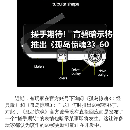
近期，有玩家在官方账号下询问《孤岛惊魂3：经
典版》和《孤岛惊魂3：血龙》何时推出60帧率补丁。
对此，《孤岛惊魂》官方账号没有直接回应而是发布了
一个“搓手期待”的表情包暗示某事即将发生。这让许多
玩家都认为该作的60帧更新可能正在开发中。