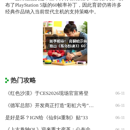
布了PlayStation 5版的60帧率补丁，因此育碧仍将许多
经典作品纳入当前世代主机的支持策略中。
热门攻略
《红色沙漠》于CES2026现场官宣将登
06-11
《德军总部》开发商正打造“彩虹六号”风格
06-11
是好是坏？IGN给《仙剑4重制》贴"33
06-11
《上古卷轴OL》迎来重大变革：公布全新「
06-11