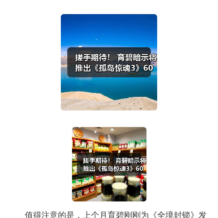
值得注意的是，上个月育碧刚刚为《全境封锁》发