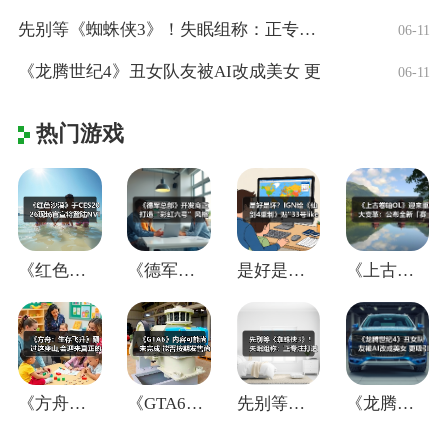
先别等《蜘蛛侠3》！失眠组称：正专注打造
06-11
《龙腾世纪4》丑女队友被AI改成美女 更
06-11
热门游戏
《红色沙漠》于CES2026现场官宣将登
《德军总部》开发商正打造“彩虹六号”风格
是好是坏？IGN给《仙剑4重制》贴"33
《上古卷轴OL》迎来重大变革：公布全新「
《方舟：生存飞升》翻过这座山,会迎来真正
《GTA6》内容可能尚未完成 能否按期发
先别等《蜘蛛侠3》！失眠组称：正专注打造
《龙腾世纪4》丑女队友被AI改成美女 更