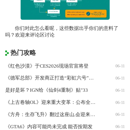
你们对此怎么看呢，这些数据出乎你们的意料了
吗？欢迎来评论区讨论
热门攻略
《红色沙漠》于CES2026现场官宣将登
06-11
《德军总部》开发商正打造“彩虹六号”风格
06-11
是好是坏？IGN给《仙剑4重制》贴"33
06-11
《上古卷轴OL》迎来重大变革：公布全新「
06-11
《方舟：生存飞升》翻过这座山,会迎来真正
06-11
《GTA6》内容可能尚未完成 能否按期发
06-11