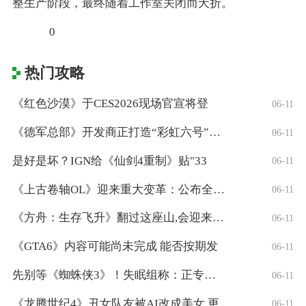
整生产阶段，最终随着工作室关闭而夭折。
0
热门攻略
《红色沙漠》于CES2026现场官宣将登
06-11
《德军总部》开发商正打造“彩虹六号”风格
06-11
是好是坏？IGN给《仙剑4重制》贴"33
06-11
《上古卷轴OL》迎来重大变革：公布全新「
06-11
《方舟：生存飞升》翻过这座山,会迎来真正
06-11
《GTA6》内容可能尚未完成 能否按期发
06-11
先别等《蜘蛛侠3》！失眠组称：正专注打造
06-11
《龙腾世纪4》丑女队友被AI改成美女 更
06-11