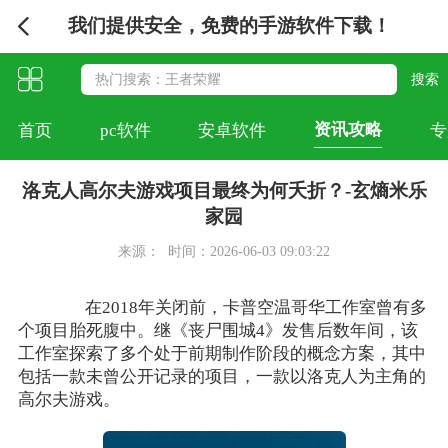
我们提供安全，免费的手游软件下载！
资讯攻略
首页
pc软件
安卓软件
专
洛克人高尔夫游戏项目最终为何夭折？-玄熵米乐
家园
来源：
时间：2026-06-03 09:03:22
在2018年关闭前，卡普空温哥华工作室曾有多
个项目胎死腹中。继《丧尸围城4》发售后数年间，该
工作室探索了多个处于前期制作阶段的概念方案，其中
包括一款未曾公开记录的项目，一款以洛克人为主角的
高尔夫游戏。