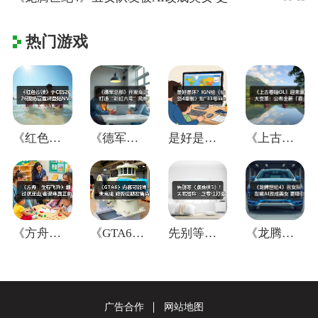
热门游戏
《红色沙漠》于CES2026现场官宣将登
《德军总部》开发商正打造“彩虹六号”风格
是好是坏？IGN给《仙剑4重制》贴"33
《上古卷轴OL》迎来重大变革：公布全新「
《方舟：生存飞升》翻过这座山,会迎来真正
《GTA6》内容可能尚未完成 能否按期发
先别等《蜘蛛侠3》！失眠组称：正专注打造
《龙腾世纪4》丑女队友被AI改成美女 更
广告合作
网站地图