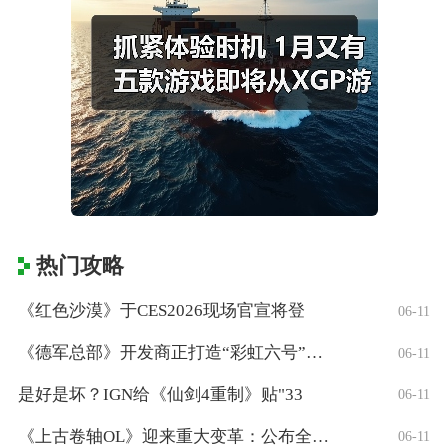
热门攻略
《红色沙漠》于CES2026现场官宣将登
06-11
《德军总部》开发商正打造“彩虹六号”风格
06-11
是好是坏？IGN给《仙剑4重制》贴"33
06-11
《上古卷轴OL》迎来重大变革：公布全新「
06-11