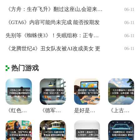
《方舟：生存飞升》翻过这座山,会迎来真正
06-11
《GTA6》内容可能尚未完成 能否按期发
06-11
先别等《蜘蛛侠3》！失眠组称：正专注打造
06-11
《龙腾世纪4》丑女队友被AI改成美女 更
06-11
热门游戏
《红色沙漠》于CES2026现场官宣将登
《德军总部》开发商正打造“彩虹六号”风格
是好是坏？IGN给《仙剑4重制》贴"33
《上古卷轴OL》迎来重大变革：公布全新「