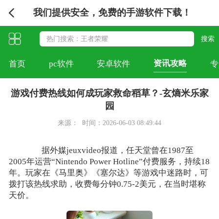
我们提供安全，免费的手游软件下载！
资讯攻略
首页
pc软件
安卓软件
专
游戏付费热线如何成玩家救命稻草？-玄熵米乐家
园
来源：
时间：2026-06-03 08:49:44
据外媒jeuxvideo报道，任天堂曾在1987至
2005年运营“Nintendo Power Hotline”付费服务，持续18
年。玩家在《马里奥》《塞尔达》等游戏中迷路时，可
拨打该热线求助，收费每分钟0.75-2美元，在当时堪称
天价。