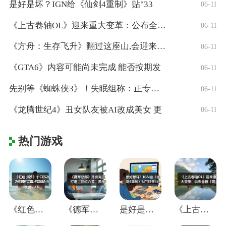
是好是坏？IGN给《仙剑4重制》贴"33
06-11
《上古卷轴OL》迎来重大变革：公布全新「
06-11
《方舟：生存飞升》翻过这座山,会迎来真正
06-11
《GTA6》内容可能尚未完成 能否按期发
06-11
先别等《蜘蛛侠3》！失眠组称：正专注打造
06-11
《龙腾世纪4》丑女队友被AI改成美女 更
06-11
热门游戏
《红色沙漠》于CES2026现场官宣将登
《德军总部》开发商正打造“彩虹六号”风格
是好是坏？IGN给《仙剑4重制》贴"33
《上古卷轴OL》迎来重大变革：公布全新「