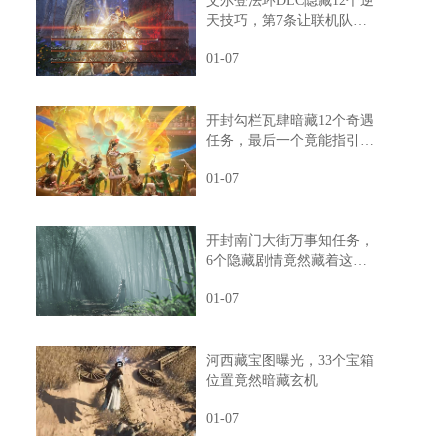
艾尔登法环DLC隐藏12个逆
天技巧，第7条让联机队友
惊掉下巴
01-07
开封勾栏瓦肆暗藏12个奇遇
任务，最后一个竟能指引人
生方向
01-07
开封南门大街万事知任务，
6个隐藏剧情竟然藏着这样
的秘密
01-07
河西藏宝图曝光，33个宝箱
位置竟然暗藏玄机
01-07