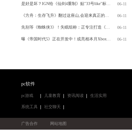
是好是坏？IGN给《仙剑4重制》贴"33号like"标签引热议
06-11
《方舟：生存飞升》翻过这座山,会迎来真正的飞升吗?
06-11
先别等《蜘蛛侠3》！失眠组称：正专注打造《金刚狼》
06-11
曝《帝国时代5》正在开发中！或亮相本月Xbox直面会
06-11
pc软件
pc游戏
儿童教育
资讯阅读
生活实用
系统工具
社交聊天
广告合作
网站地图