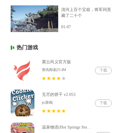
清河上百个宝箱，将军祠竟
藏了二十个
01-07
热门游戏
冀云尚义官方版
资讯阅读|25.4M
下载
无尽的饼干 v2.053
pc游戏|
下载
温泉物语(Hot Springs Story) v2.79