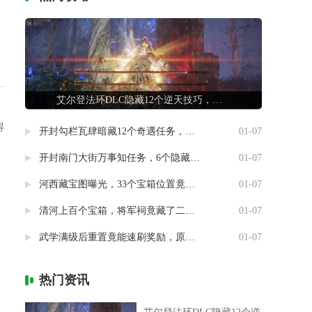
艾尔登法环DLC隐藏12个逆天技巧，第7条让联机队友惊掉下巴
得
开封勾栏瓦肆暗藏12个奇遇任务，最后一个竟能指引人生方向
01-07
开封南门大街万事知任务，6个隐藏剧情竟然藏着这样的秘密
01-07
河西藏宝图曝光，33个宝箱位置竟然暗藏玄机
01-07
清河上百个宝箱，将军祠竟藏了二十个
01-07
武学满级后重置竟能速刷奖励，原来流派挑战有这种捷径
01-07
热门资讯