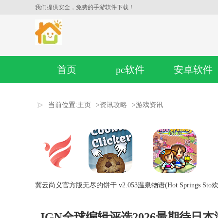
我们提供安全，免费的手游软件下载！
首页
pc软件
安卓软件
当前位置:
主页
>
资讯攻略
>
游戏资讯
冀云尚义官方版
无尽的饼干 v2.053
温泉物语(Hot Springs Sto
欢
IGN全球编辑评选2026最期待日