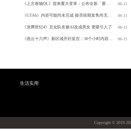
《上古卷轴OL》迎来重大变革：公布全新「赛季」模式，引领全新时代
06-11
《GTA6》内容可能尚未完成 能否按期发售尚无定论
06-11
《龙腾世纪4》丑女队友被AI改成美女 更吸引人了
06-11
《燕云十六声》新区域开封皇宫：30个小时内容 NPC超3000人
06-11
生活实用
Copyright © 20