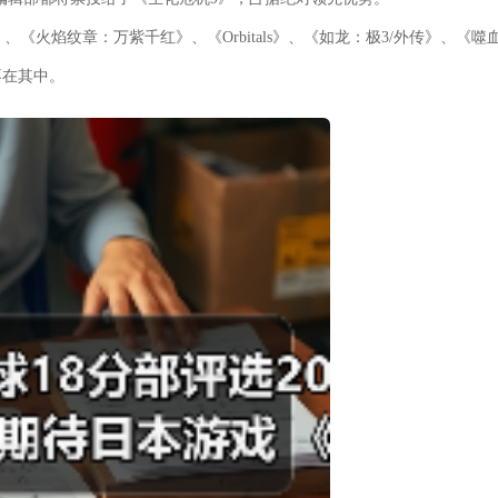
e》、《火焰纹章：万紫千红》、《Orbitals》、《如龙：极3/外传》、《噬
不在其中。