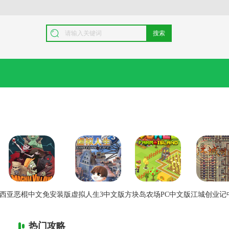
搜索
西亚恶棍中文免安装版
虚拟人生3中文版
方块岛农场PC中文版
江城创业记
热门攻略