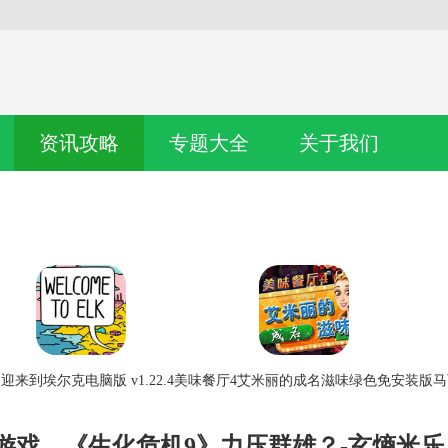
资讯攻略
专题大全
关于我们
迎来到埃尔克电脑版 v1.22.4
美味餐厅4艾米丽的成名滋味绿色免安装版
马
本游戏，《生化危机9》力压群雄？-玄熵米乐