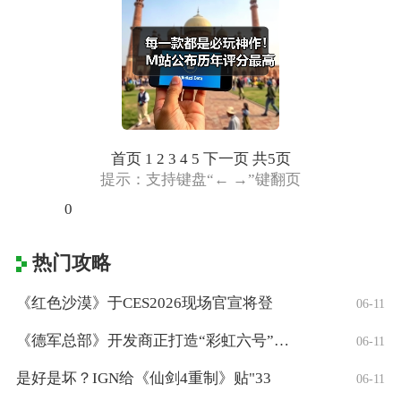
首页
1 2 3 4 5
下一页
共5页
提示：支持键盘“← →”键翻页
0
热门攻略
《红色沙漠》于CES2026现场官宣将登
06-11
《德军总部》开发商正打造“彩虹六号”风格
06-11
是好是坏？IGN给《仙剑4重制》贴"33
06-11