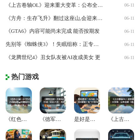
《上古卷轴OL》迎来重大变革：公布全新「
06-11
《方舟：生存飞升》翻过这座山,会迎来真正
06-11
《GTA6》内容可能尚未完成 能否按期发
06-11
先别等《蜘蛛侠3》！失眠组称：正专注打造
06-11
《龙腾世纪4》丑女队友被AI改成美女 更
06-11
热门游戏
《红色沙漠》于CES2026现场官宣将登
《德军总部》开发商正打造“彩虹六号”风格
是好是坏？IGN给《仙剑4重制》贴"33
《上古卷轴OL》迎来重大变革：公布全新「