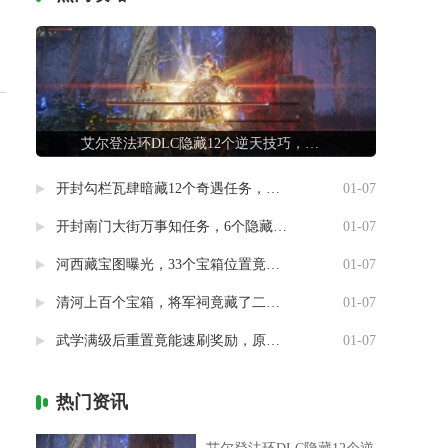
艾尔登法环DLC隐藏12个逆天技巧，第7条让联机队友惊掉下巴
，
开封勾栏瓦肆暗藏12个奇遇任务，最后一个竟能指引人生方向
01-07
开封南门大街万事知任务，6个隐藏剧情竟然藏着这样的秘密
01-07
河西藏宝图曝光，33个宝箱位置竟然暗藏玄机
01-07
清河上百个宝箱，将军祠竟藏了二十个
01-07
武学满级后重置竟能速刷奖励，原来流派挑战有这种捷径
01-07
。
热门资讯