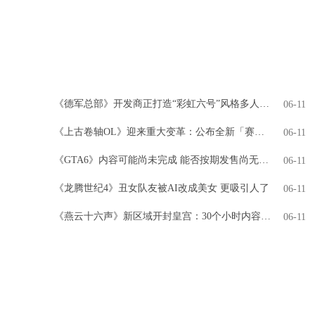
《德军总部》开发商正打造“彩虹六号”风格多人游戏
06-11
《上古卷轴OL》迎来重大变革：公布全新「赛季」模式，引领全新时代
06-11
《GTA6》内容可能尚未完成 能否按期发售尚无定论
06-11
《龙腾世纪4》丑女队友被AI改成美女 更吸引人了
06-11
《燕云十六声》新区域开封皇宫：30个小时内容 NPC超3000人
06-11