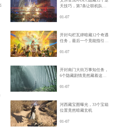
艾尔登法环DLC隐藏12个逆
出
天技巧，第7条让联机队友
惊掉下巴
01-07
开封勾栏瓦肆暗藏12个奇遇
任务，最后一个竟能指引人
生方向
01-07
开封南门大街万事知任务，
6个隐藏剧情竟然藏着这样
的秘密
01-07
所
河西藏宝图曝光，33个宝箱
位置竟然暗藏玄机
01-07