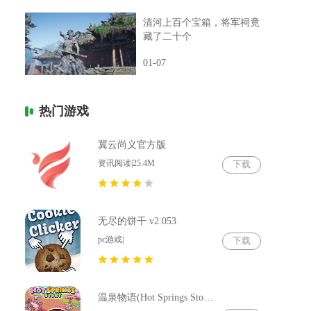
清河上百个宝箱，将军祠竟
藏了二十个
01-07
热门游戏
冀云尚义官方版
资讯阅读|25.4M
下载
无尽的饼干 v2.053
pc游戏|
下载
温泉物语(Hot Springs Story) v2.79