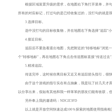
根据区域装置升级的需求，在地图右下角打开菜单，并勾选“
所有的对应标记，打过勾的是已经收集过的，没打勾的就是
3.选择目标。
选中没打勾的目标收集物，并在地图右下角选择“追踪”
4.接近目标。
追踪后不要急着退出地图，先把附近的“转移地标”浏览
个“转移地标”，再在地图右下角点击传送图标直接“传送过去”
5.精准追踪。
传送完毕，这时候你离目标又近又有追踪
箭头
指引，很
由于这个游戏的指引实在有点抽象，我是玩了好几天才
以分享出来，假如有其他和我一样笨笨的朋友们能有收获，
另外奉上我的邀请码：NDCJZ3FD
以上就是开放空间快速达成100％探索的地图使用指南相