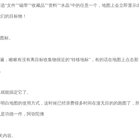
文件”“磁带”“收藏品”“资料”“水晶”中的任意一个，地图上会立即显示
我们的目标物！
小图标。
一遍，瞅瞅有没有离目标收集物很近的“转移地标”，有的话在地图上点击那
。
快就能搞定它了。
弄明白地图的使用方式，这时候已经浪费很多时间在漫无目的的跑图了，
也是功德一件，阿弥陀佛
关内容。