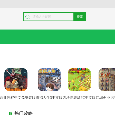
搜索
西亚恶棍中文免安装版
虚拟人生3中文版
方块岛农场PC中文版
江城创业记
热门攻略