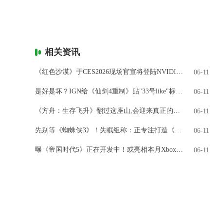
相关资讯
《红色沙漠》于CES2026现场官宣将登陆NVIDIA GeForce NOW
06-11
是好是坏？IGN给《仙剑4重制》贴"33号like"标签引热议
06-11
《方舟：生存飞升》翻过这座山,会迎来真正的飞升吗?
06-11
先别等《蜘蛛侠3》！失眠组称：正专注打造《金刚狼》
06-11
曝《帝国时代5》正在开发中！或亮相本月Xbox直面会
06-11