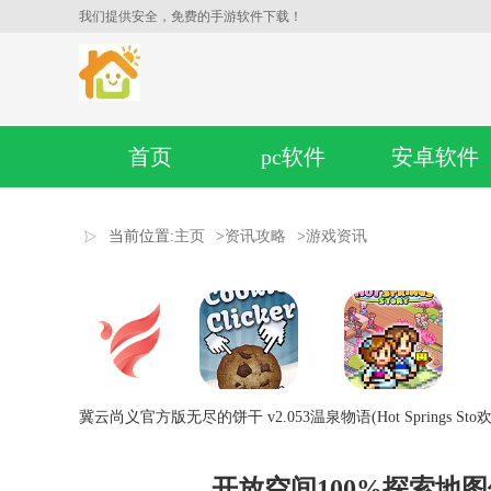
我们提供安全，免费的手游软件下载！
首页
pc软件
安卓软件
当前位置:
主页
>
资讯攻略
>
游戏资讯
冀云尚义官方版
无尽的饼干 v2.053
温泉物语(Hot Springs Sto
欢
开放空间100%探索地