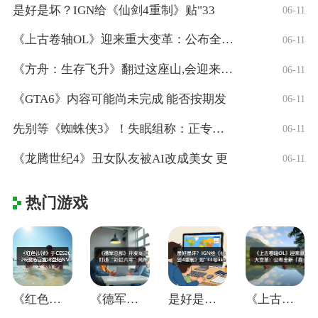
是好是坏？IGN给《仙剑4重制》贴"33
06-11
《上古卷轴OL》迎来重大变革：公布全新「
06-11
《方舟：生存飞升》翻过这座山,会迎来真正
06-11
《GTA6》内容可能尚未完成 能否按期发
06-11
先别等《蜘蛛侠3》！失眠组称：正专注打造
06-11
《龙腾世纪4》丑女队友被AI改成美女 更
06-11
热门游戏
《红色沙漠》于CES2026现场官宣将登
《德军总部》开发商正打造“彩虹六号”风格
是好是坏？IGN给《仙剑4重制》贴"33
《上古卷轴OL》迎来重大变革：公布全新「