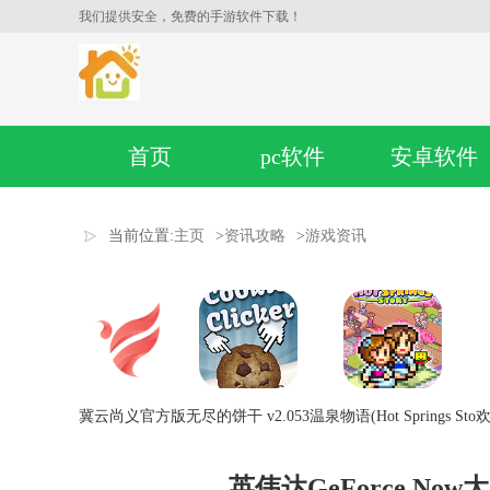
我们提供安全，免费的手游软件下载！
首页
pc软件
安卓软件
当前位置:
主页
>
资讯攻略
>
游戏资讯
冀云尚义官方版
无尽的饼干 v2.053
温泉物语(Hot Springs Sto
欢
英伟达GeForce Now大