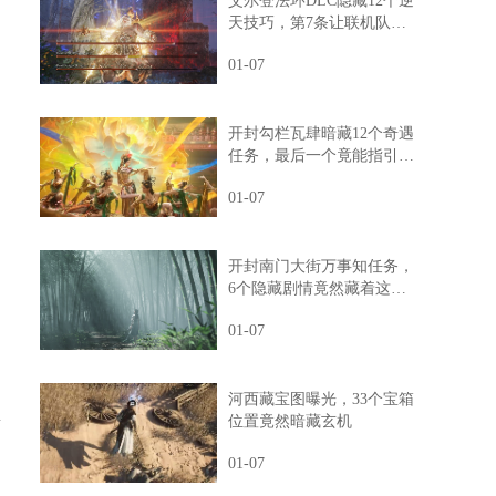
艾尔登法环DLC隐藏12个逆
天技巧，第7条让联机队友
惊掉下巴
01-07
开封勾栏瓦肆暗藏12个奇遇
任务，最后一个竟能指引人
生方向
01-07
开封南门大街万事知任务，
6个隐藏剧情竟然藏着这样
的秘密
01-07
河西藏宝图曝光，33个宝箱
将
位置竟然暗藏玄机
01-07