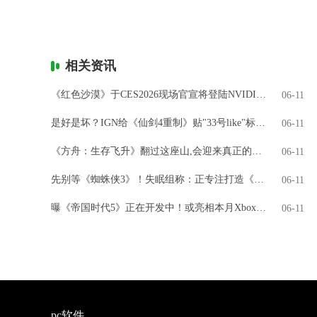
相关资讯
《红色沙漠》于CES2026现场官宣将登陆NVIDIA GeForce NOW
06-11
是好是坏？IGN给《仙剑4重制》贴"33号like"标签引热议
06-11
《方舟：生存飞升》翻过这座山,会迎来真正的飞升吗?
06-11
先别等《蜘蛛侠3》！失眠组称：正专注打造《金刚狼》
06-11
曝《帝国时代5》正在开发中！或亮相本月Xbox直面会
06-11
pc软件