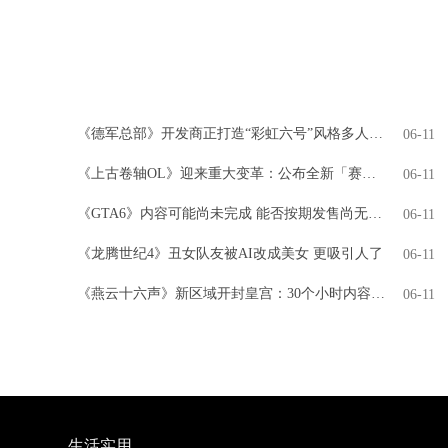
《德军总部》开发商正打造“彩虹六号”风格多人游戏
06-11
《上古卷轴OL》迎来重大变革：公布全新「赛季」模式，引领全新时代
06-11
《GTA6》内容可能尚未完成 能否按期发售尚无定论
06-11
《龙腾世纪4》丑女队友被AI改成美女 更吸引人了
06-11
《燕云十六声》新区域开封皇宫：30个小时内容 NPC超3000人
06-11
生活实用