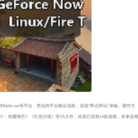
支持Battle.net等平台，简化跨平台验证流程，实现“即点即玩”体验。硬件方
007：初露锋芒》《红色沙漠》等3A大作，此前已添加14款游戏，未来还