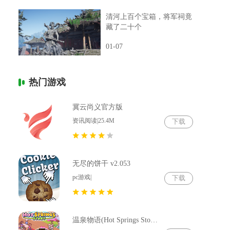
清河上百个宝箱，将军祠竟
藏了二十个
01-07
热门游戏
冀云尚义官方版
资讯阅读|25.4M
下载
无尽的饼干 v2.053
pc游戏|
下载
温泉物语(Hot Springs Story) v2.79