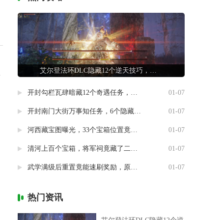
艾尔登法环DLC隐藏12个逆天技巧，第7条让联机队友惊掉下巴
非
开封勾栏瓦肆暗藏12个奇遇任务，最后一个竟能指引人生方向
01-07
开封南门大街万事知任务，6个隐藏剧情竟然藏着这样的秘密
01-07
河西藏宝图曝光，33个宝箱位置竟然暗藏玄机
01-07
清河上百个宝箱，将军祠竟藏了二十个
01-07
武学满级后重置竟能速刷奖励，原来流派挑战有这种捷径
01-07
热门资讯