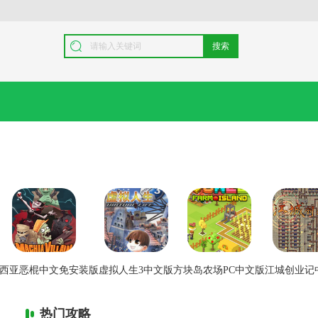
搜索
西亚恶棍中文免安装版
虚拟人生3中文版
方块岛农场PC中文版
江城创业记
热门攻略