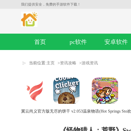
我们提供安全，免费的手游软件下载！
首页
pc软件
安卓软件
当前位置:
主页
>
资讯攻略
>
游戏资讯
冀云尚义官方版
无尽的饼干 v2.053
温泉物语(Hot Springs Sto
欢
《怪物猎人：荒野》Swi