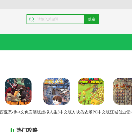
搜索
西亚恶棍中文免安装版
虚拟人生3中文版
方块岛农场PC中文版
江城创业记
热门攻略