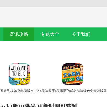
资讯攻略
专题大全
关于我们
迎来到埃尔克电脑版 v1.22.4
美味餐厅4艾米丽的成名滋味绿色免安装版
马
tch2版UI曝光 更新时间引猜测