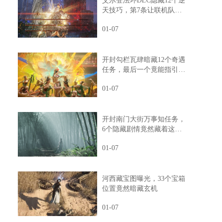
艾尔登法环DLC隐藏12个逆
天技巧，第7条让联机队友
惊掉下巴
01-07
开封勾栏瓦肆暗藏12个奇遇
任务，最后一个竟能指引人
生方向
01-07
开封南门大街万事知任务，
6个隐藏剧情竟然藏着这样
的秘密
01-07
河西藏宝图曝光，33个宝箱
位置竟然暗藏玄机
01-07