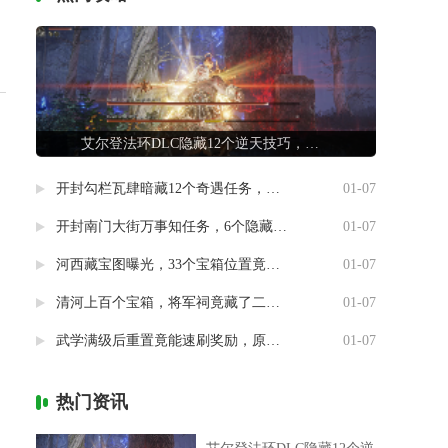
艾尔登法环DLC隐藏12个逆天技巧，第7条让联机队友惊掉下巴
开封勾栏瓦肆暗藏12个奇遇任务，最后一个竟能指引人生方向
01-07
开封南门大街万事知任务，6个隐藏剧情竟然藏着这样的秘密
01-07
河西藏宝图曝光，33个宝箱位置竟然暗藏玄机
01-07
清河上百个宝箱，将军祠竟藏了二十个
01-07
武学满级后重置竟能速刷奖励，原来流派挑战有这种捷径
01-07
热门资讯