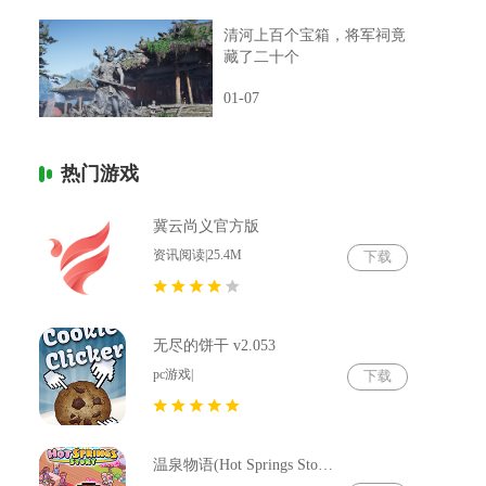
清河上百个宝箱，将军祠竟
藏了二十个
01-07
热门游戏
冀云尚义官方版
资讯阅读|25.4M
下载
无尽的饼干 v2.053
pc游戏|
下载
温泉物语(Hot Springs Story) v2.79