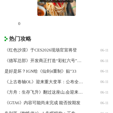
0
热门攻略
《红色沙漠》于CES2026现场官宣将登
06-11
《德军总部》开发商正打造“彩虹六号”风格
06-11
是好是坏？IGN给《仙剑4重制》贴"33
06-11
《上古卷轴OL》迎来重大变革：公布全新「
06-11
《方舟：生存飞升》翻过这座山,会迎来真正
06-11
《GTA6》内容可能尚未完成 能否按期发
06-11