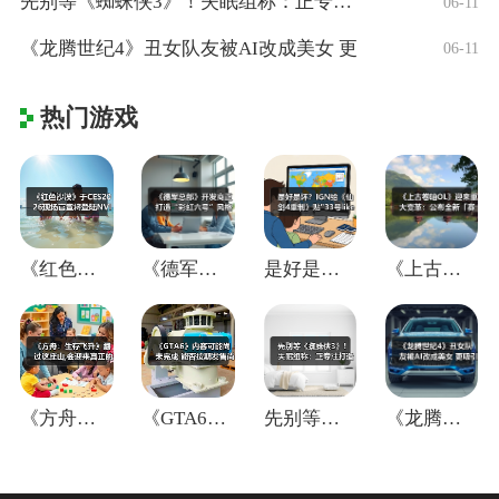
先别等《蜘蛛侠3》！失眠组称：正专注打造
06-11
《龙腾世纪4》丑女队友被AI改成美女 更
06-11
热门游戏
《红色沙漠》于CES2026现场官宣将登
《德军总部》开发商正打造“彩虹六号”风格
是好是坏？IGN给《仙剑4重制》贴"33
《上古卷轴OL》迎来重大变革：公布全新「
《方舟：生存飞升》翻过这座山,会迎来真正
《GTA6》内容可能尚未完成 能否按期发
先别等《蜘蛛侠3》！失眠组称：正专注打造
《龙腾世纪4》丑女队友被AI改成美女 更