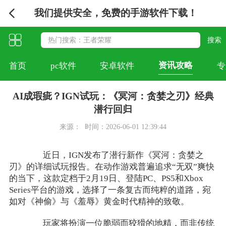
我们提供安全，免费的手游软件下载！
资讯攻略
首页
pc软件
安卓软件
专
AI成瑕疵？IGN试玩：《冥河：贪婪之刃》经典
潜行回归
来源：
时间：2026-06-01 12:39:44
近日，IGN发布了潜行新作《冥河：贪婪之
刃》的详细试玩报告。在动作游戏普遍追求“无双”爽快
的当下，这款定档于2月19日、登陆PC、PS5和Xbox
Series平台的游戏，选择了一条复古而纯粹的道路，宛
如对《神偷》与《羞辱》黄金时代精神的致敬。
玩家将扮演一位脆弱而狡猾的地精，而非传统