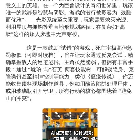
意义上的英雄。在一个为巨兽设计的奇幻世界里，玩家
唯一的武器是智慧与阴影。游戏的潜行被形容为 “残酷
而优雅” ——光影系统至关重要，玩家需要熄灭光源、
利用屋顶与抓钩等垂直地形规划路径，在复杂如“高
墙”这样的矮人废墟中无声穿梭。
这是一款鼓励“试错”的游戏，死亡率极高但惩
罚极低（可即时读档），旨在让玩家通过反复尝试，精
确掌握敌人的巡逻逻辑。主角虽然脆弱，但拥有丰富手
段：通过 “琥珀”与“石英”两套技能树，可解锁隐身、克
隆诱饵甚至精神控制等能力。类似《瘟疫传说》，你还
能收集废料现场制作道具，例如用酸液陷阱处理尸体，
或用玻璃瓶引开守卫，所有行动的核心都围绕着 “避免
正面冲突”。