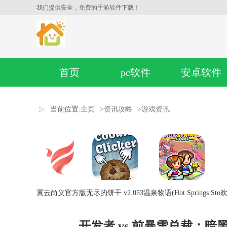
我们提供安全，免费的手游软件下载！
首页
pc软件
安卓软件
当前位置:
主页
>
资讯攻略
>
游戏资讯
冀云尚义官方版
无尽的饼干 v2.053
温泉物语(Hot Springs Sto
欢
开发者 vs 前暴雪总裁：