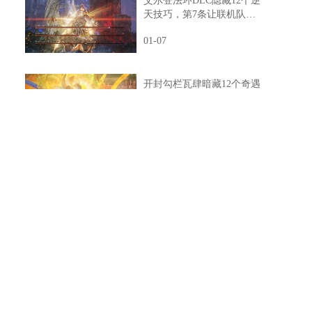
艾尔登法环DLC隐藏12个逆
天技巧，第7条让联机队友
惊掉下巴
01-07
开封勾栏瓦肆暗藏12个奇遇
任务，最后一个竟能指引人
生方向
01-07
开封南门大街万事知任务，
6个隐藏剧情竟然藏着这样
的秘密
01-07
河西藏宝图曝光，33个宝箱
位置竟然暗藏玄机
01-07