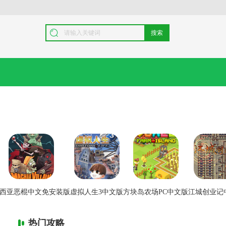
搜索
西亚恶棍中文免安装版
虚拟人生3中文版
方块岛农场PC中文版
江城创业记
热门攻略