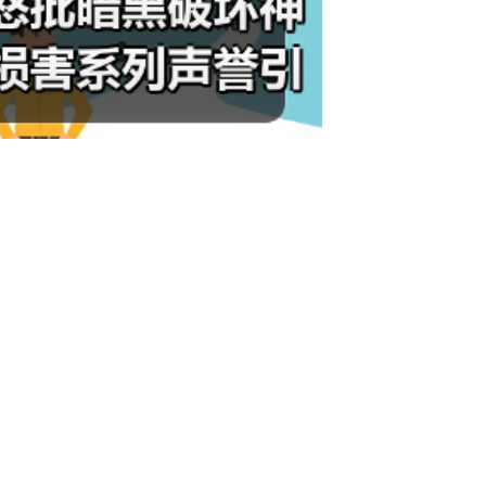
4》或《流放之路2》中谁都能看起来很厉害，但想展示真正的本事都来
雪负责人迈克·伊巴拉的回应，他呼吁这位开发者不要通过贬低其他游戏