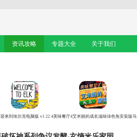
资讯攻略
专题大全
关于我们
迎来到埃尔克电脑版 v1.22.4
美味餐厅4艾米丽的成名滋味绿色免安装版
马
暗黑破坏神系列争议发酵-玄熵米乐家园