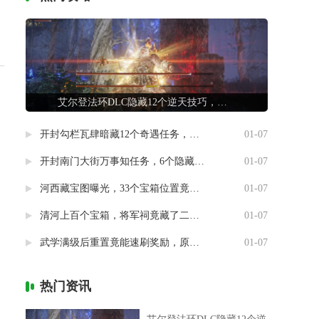
艾尔登法环DLC隐藏12个逆天技巧，第7条让联机队友惊掉下巴
开封勾栏瓦肆暗藏12个奇遇任务，最后一个竟能指引人生方向
01-07
开封南门大街万事知任务，6个隐藏剧情竟然藏着这样的秘密
01-07
河西藏宝图曝光，33个宝箱位置竟然暗藏玄机
01-07
清河上百个宝箱，将军祠竟藏了二十个
01-07
武学满级后重置竟能速刷奖励，原来流派挑战有这种捷径
01-07
热门资讯