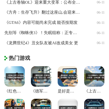
《上古卷轴OL》迎来重大变革：公布全新「
06-11
《方舟：生存飞升》翻过这座山,会迎来真正
06-11
《GTA6》内容可能尚未完成 能否按期发
06-11
先别等《蜘蛛侠3》！失眠组称：正专注打造
06-11
《龙腾世纪4》丑女队友被AI改成美女 更
06-11
热门游戏
《红色沙漠》于CES2026现场官宣将登
《德军总部》开发商正打造“彩虹六号”风格
是好是坏？IGN给《仙剑4重制》贴"33
《上古卷轴OL》迎来重大变革：公布全新「