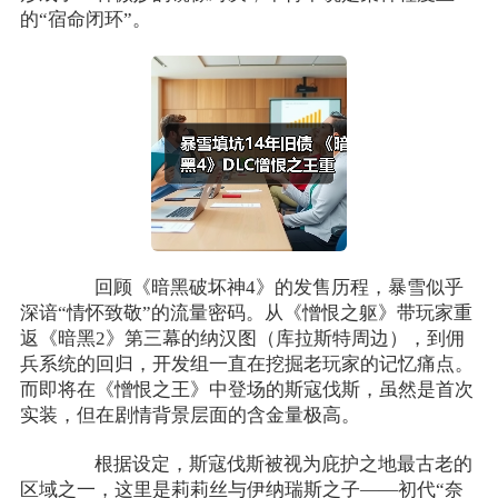
的“宿命闭环”。
回顾《暗黑破坏神4》的发售历程，暴雪似乎
深谙“情怀致敬”的流量密码。从《憎恨之躯》带玩家重
返《暗黑2》第三幕的纳汉图（库拉斯特周边），到佣
兵系统的回归，开发组一直在挖掘老玩家的记忆痛点。
而即将在《憎恨之王》中登场的斯寇伐斯，虽然是首次
实装，但在剧情背景层面的含金量极高。
根据设定，斯寇伐斯被视为庇护之地最古老的
区域之一，这里是莉莉丝与伊纳瑞斯之子——初代“奈