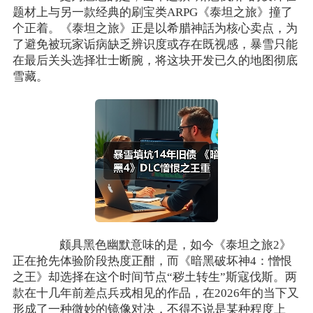
题材上与另一款经典的刷宝类ARPG《泰坦之旅》撞了
个正着。《泰坦之旅》正是以希腊神話为核心卖点，为
了避免被玩家诟病缺乏辨识度或存在既视感，暴雪只能
在最后关头选择壮士断腕，将这块开发已久的地图彻底
雪藏。
颇具黑色幽默意味的是，如今《泰坦之旅2》
正在抢先体验阶段热度正酣，而《暗黑破坏神4：憎恨
之王》却选择在这个时间节点“秽土转生”斯寇伐斯。两
款在十几年前差点兵戎相见的作品，在2026年的当下又
形成了一种微妙的镜像对决，不得不说是某种程度上