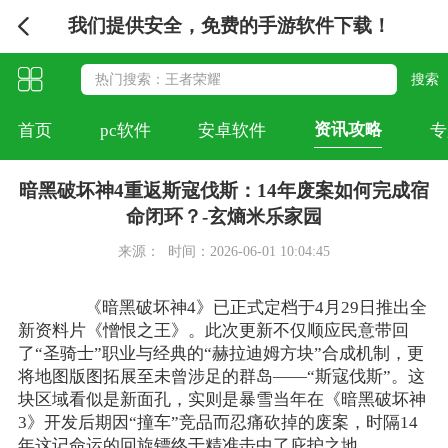
我们提供安全，免费的手游软件下载！
资讯攻略
首页
pc软件
安卓软件
专
暗黑破坏神4重返斯寇伐斯：14年废案如何完成宿
命闭环？-玄熵米乐家园
来源：
时间：2026-06-01 10:04:45
《暗黑破坏神4》已正式定档于4月29日推出全
新资料片《憎恨之王》。此次更新不仅顺应民意带回
了“圣骑士”职业与经典的“赫拉迪姆方块”合成机制，更
将地图版图拓展至未曾涉足的群岛——“斯寇伐斯”。这
块区域看似是新面孔，实则是暴雪当年在《暗黑破坏神
3》开发后期因“撞车”竞品而忍痛砍掉的废案，时隔14
年这记命运的回旋镖终于精准击中了庇护之地。