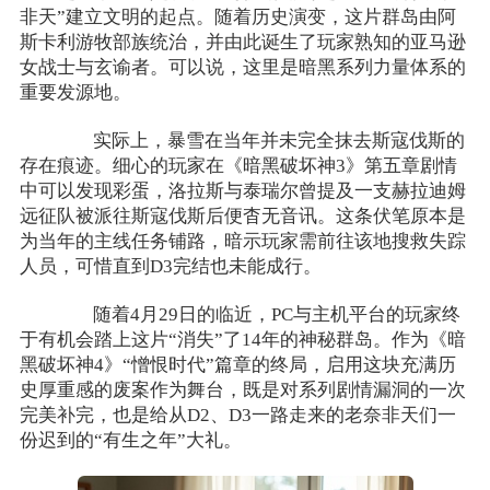
非天”建立文明的起点。随着历史演变，这片群岛由阿
斯卡利游牧部族统治，并由此诞生了玩家熟知的亚马逊
女战士与玄谕者。可以说，这里是暗黑系列力量体系的
重要发源地。
实际上，暴雪在当年并未完全抹去斯寇伐斯的
存在痕迹。细心的玩家在《暗黑破坏神3》第五章剧情
中可以发现彩蛋，洛拉斯与泰瑞尔曾提及一支赫拉迪姆
远征队被派往斯寇伐斯后便杳无音讯。这条伏笔原本是
为当年的主线任务铺路，暗示玩家需前往该地搜救失踪
人员，可惜直到D3完结也未能成行。
随着4月29日的临近，PC与主机平台的玩家终
于有机会踏上这片“消失”了14年的神秘群岛。作为《暗
黑破坏神4》“憎恨时代”篇章的终局，启用这块充满历
史厚重感的废案作为舞台，既是对系列剧情漏洞的一次
完美补完，也是给从D2、D3一路走来的老奈非天们一
份迟到的“有生之年”大礼。