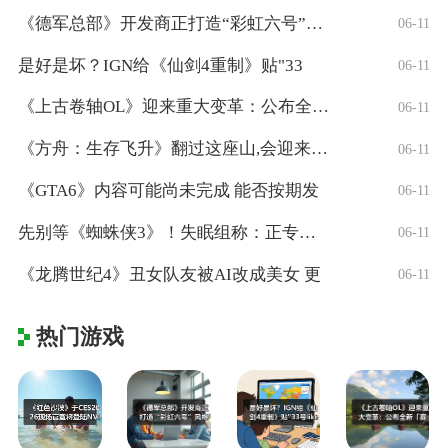
《德军总部》开发商正打造“彩虹六号”风格
06-11
是好是坏？IGN给《仙剑4重制》贴"33
06-11
《上古卷轴OL》迎来重大变革：公布全新「
06-11
《方舟：生存飞升》翻过这座山,会迎来真正
06-11
《GTA6》内容可能尚未完成 能否按期发
06-11
先别等《蜘蛛侠3》！失眠组称：正专注打造
06-11
《龙腾世纪4》丑女队友被AI改成美女 更
06-11
热门游戏