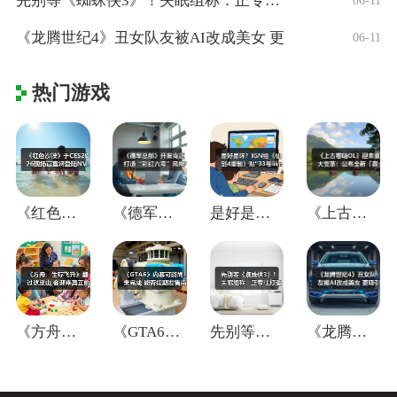
先别等《蜘蛛侠3》！失眠组称：正专注打造
06-11
《龙腾世纪4》丑女队友被AI改成美女 更
06-11
热门游戏
《红色沙漠》于CES2026现场官宣将登
《德军总部》开发商正打造“彩虹六号”风格
是好是坏？IGN给《仙剑4重制》贴"33
《上古卷轴OL》迎来重大变革：公布全新「
《方舟：生存飞升》翻过这座山,会迎来真正
《GTA6》内容可能尚未完成 能否按期发
先别等《蜘蛛侠3》！失眠组称：正专注打造
《龙腾世纪4》丑女队友被AI改成美女 更