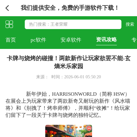
我们提供安全，免费的手游软件下载！
资讯攻略
首页
pc软件
安卓软件
专
卡牌与烧烤的碰撞！两款新作让玩家欲罢不能-玄
熵米乐家园
来源：
时间：2026-06-01 05:50:20
新年伊始，HARRISONWORLD（简称 HSW）
在展会上为玩家带来了两款新奇又耐玩的新作《风水喵
将》和《别拽了！烤串师傅》，并顺利“收摊”！给玩家
们留下了一段关于卡牌与烧烤的独特记忆。