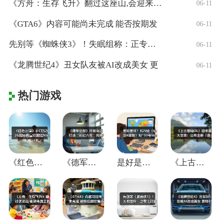
《方舟：生存飞升》翻过这座山,会迎来真正
06-11
《GTA6》内容可能尚未完成 能否按期发
06-11
先别等《蜘蛛侠3》！失眠组称：正专注打造
06-11
《龙腾世纪4》丑女队友被AI改成美女 更
06-11
热门游戏
《红色沙漠》于CES2026现场官宣将登
《德军总部》开发商正打造“彩虹六号”风格
是好是坏？IGN给《仙剑4重制》贴"33
《上古卷轴OL》迎来重大变革：公布全新「