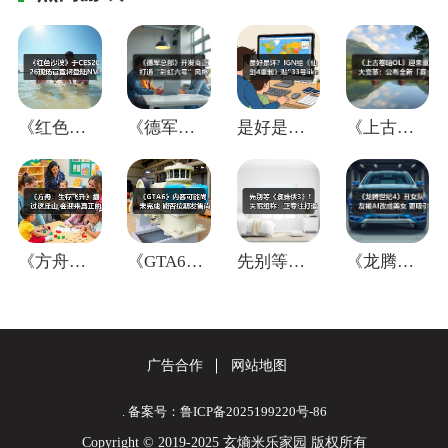
《红色沙漠》于CES2026现场官宣将登
《德军总部》开发商正打造“彩虹六号”风格
是好是坏？IGN给《仙剑4重制》贴"33
《上古卷轴OL》迎来重大变革：公布全新「
《方舟：生存飞升》翻过这座山,会迎来真正
《GTA6》内容可能尚未完成 能否按期发
先别等《蜘蛛侠3》！失眠组称：正专注打造
《龙腾世纪4》丑女队友被AI改成美女 更
广告合作
网站地图
. 备案号：鲁ICP备2025199220号-86
Copyright © 2019-2025 玄熵米乐家园 版权所有