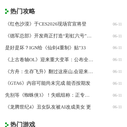
热门攻略
《红色沙漠》于CES2026现场官宣将登
06-11
《德军总部》开发商正打造“彩虹六号”风格
06-11
是好是坏？IGN给《仙剑4重制》贴"33
06-11
《上古卷轴OL》迎来重大变革：公布全新「
06-11
《方舟：生存飞升》翻过这座山,会迎来真正
06-11
《GTA6》内容可能尚未完成 能否按期发
06-11
先别等《蜘蛛侠3》！失眠组称：正专注打造
06-11
《龙腾世纪4》丑女队友被AI改成美女 更
06-11
热门游戏