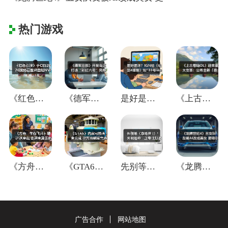
热门游戏
《红色沙漠》于CES2026现场官宣将登
《德军总部》开发商正打造“彩虹六号”风格
是好是坏？IGN给《仙剑4重制》贴"33
《上古卷轴OL》迎来重大变革：公布全新「
《方舟：生存飞升》翻过这座山,会迎来真正
《GTA6》内容可能尚未完成 能否按期发
先别等《蜘蛛侠3》！失眠组称：正专注打造
《龙腾世纪4》丑女队友被AI改成美女 更
广告合作
网站地图