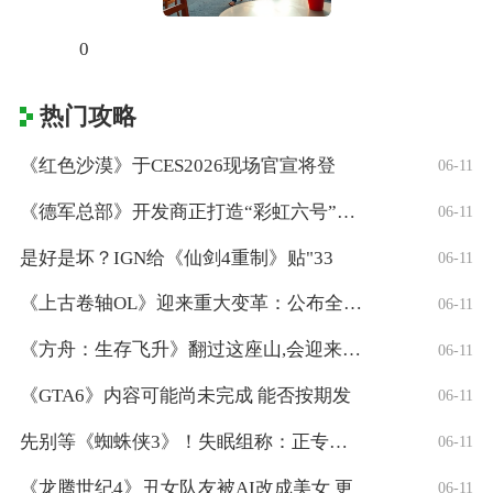
0
热门攻略
《红色沙漠》于CES2026现场官宣将登
06-11
《德军总部》开发商正打造“彩虹六号”风格
06-11
是好是坏？IGN给《仙剑4重制》贴"33
06-11
《上古卷轴OL》迎来重大变革：公布全新「
06-11
《方舟：生存飞升》翻过这座山,会迎来真正
06-11
《GTA6》内容可能尚未完成 能否按期发
06-11
先别等《蜘蛛侠3》！失眠组称：正专注打造
06-11
《龙腾世纪4》丑女队友被AI改成美女 更
06-11