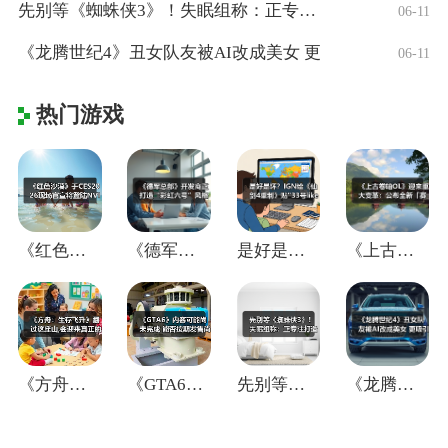
先别等《蜘蛛侠3》！失眠组称：正专注打造
06-11
《龙腾世纪4》丑女队友被AI改成美女 更
06-11
热门游戏
《红色沙漠》于CES2026现场官宣将登
《德军总部》开发商正打造“彩虹六号”风格
是好是坏？IGN给《仙剑4重制》贴"33
《上古卷轴OL》迎来重大变革：公布全新「
《方舟：生存飞升》翻过这座山,会迎来真正
《GTA6》内容可能尚未完成 能否按期发
先别等《蜘蛛侠3》！失眠组称：正专注打造
《龙腾世纪4》丑女队友被AI改成美女 更