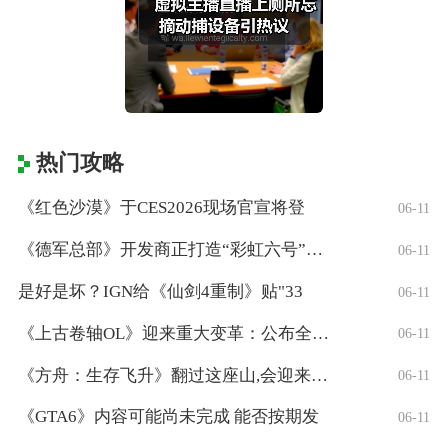
热门攻略
《红色沙漠》于CES2026现场官宣将登
06-11
《德军总部》开发商正打造“彩虹六号”风格
06-11
是好是坏？IGN给《仙剑4重制》贴"33
06-11
《上古卷轴OL》迎来重大变革：公布全新「
06-11
《方舟：生存飞升》翻过这座山,会迎来真正
06-11
《GTA6》内容可能尚未完成 能否按期发
06-11