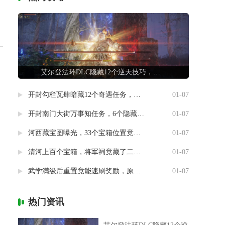
艾尔登法环DLC隐藏12个逆天技巧，第7条让联机队友惊掉下巴
开封勾栏瓦肆暗藏12个奇遇任务，最后一个竟能指引人生方向
01-07
开封南门大街万事知任务，6个隐藏剧情竟然藏着这样的秘密
01-07
河西藏宝图曝光，33个宝箱位置竟然暗藏玄机
01-07
清河上百个宝箱，将军祠竟藏了二十个
01-07
武学满级后重置竟能速刷奖励，原来流派挑战有这种捷径
01-07
热门资讯