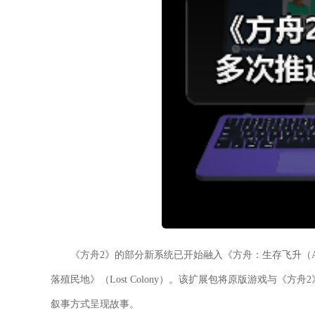
《方舟2》的部分新系统已开始融入《方舟：生存飞升（ARK: 
落殖民地》（Lost Colony）。该扩展包将原版游戏与《
叙事方式呈现故事。