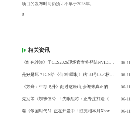
项目的发布时间仍预计不早于2028年。
0
相关资讯
《红色沙漠》于CES2026现场官宣将登陆NVIDIA GeForce NOW
06-11
是好是坏？IGN给《仙剑4重制》贴"33号like"标签引热议
06-11
《方舟：生存飞升》翻过这座山,会迎来真正的飞升吗?
06-11
先别等《蜘蛛侠3》！失眠组称：正专注打造《金刚狼》
06-11
曝《帝国时代5》正在开发中！或亮相本月Xbox直面会
06-11