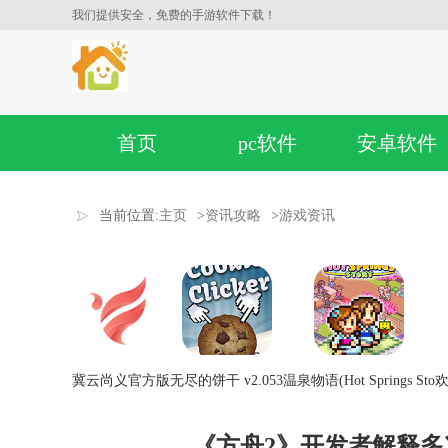
我们提供安全，免费的手游软件下载！
首页
pc软件
安卓软件
当前位置:
主页
>
资讯攻略
>
游戏资讯
冀云尚义官方版
无尽的饼干 v2.053
温泉物语(Hot Springs Sto
欢
《方舟2》开发者解释多