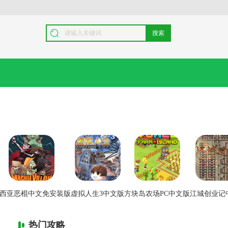
搜索
西亚恶棍中文免安装版
虚拟人生3中文版
方块岛农场PC中文版
江城创业记
热门攻略