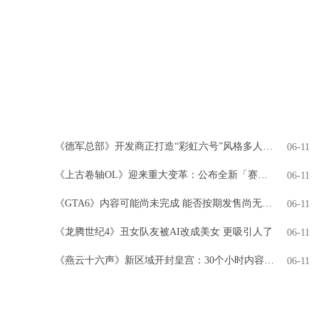
《德军总部》开发商正打造“彩虹六号”风格多人游戏
06-11
《上古卷轴OL》迎来重大变革：公布全新「赛季」模式，引领全新时代
06-11
《GTA6》内容可能尚未完成 能否按期发售尚无定论
06-11
《龙腾世纪4》丑女队友被AI改成美女 更吸引人了
06-11
《燕云十六声》新区域开封皇宫：30个小时内容 NPC超3000人
06-11