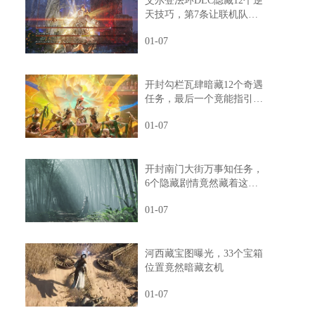
艾尔登法环DLC隐藏12个逆
天技巧，第7条让联机队友
惊掉下巴
01-07
开封勾栏瓦肆暗藏12个奇遇
任务，最后一个竟能指引人
生方向
01-07
开封南门大街万事知任务，
6个隐藏剧情竟然藏着这样
的秘密
01-07
河西藏宝图曝光，33个宝箱
位置竟然暗藏玄机
01-07