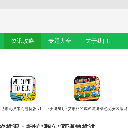
资讯攻略
专题大全
关于我们
迎来到埃尔克电脑版 v1.22.4
美味餐厅4艾米丽的成名滋味绿色免安装版
马
次推迟：担忧"翻车"而谨慎推进