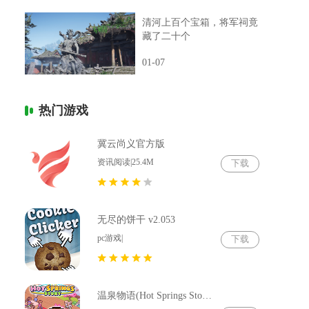
清河上百个宝箱，将军祠竟
藏了二十个
01-07
热门游戏
冀云尚义官方版
资讯阅读|25.4M
下载
无尽的饼干 v2.053
pc游戏|
下载
温泉物语(Hot Springs Story) v2.79