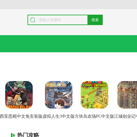
搜索
西亚恶棍中文免安装版
虚拟人生3中文版
方块岛农场PC中文版
江城创业记
热门攻略