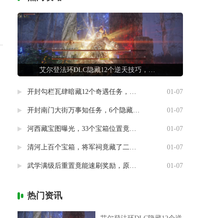
艾尔登法环DLC隐藏12个逆天技巧，第7条让联机队友惊掉下巴
开封勾栏瓦肆暗藏12个奇遇任务，最后一个竟能指引人生方向
01-07
开封南门大街万事知任务，6个隐藏剧情竟然藏着这样的秘密
01-07
河西藏宝图曝光，33个宝箱位置竟然暗藏玄机
01-07
清河上百个宝箱，将军祠竟藏了二十个
01-07
武学满级后重置竟能速刷奖励，原来流派挑战有这种捷径
01-07
热门资讯