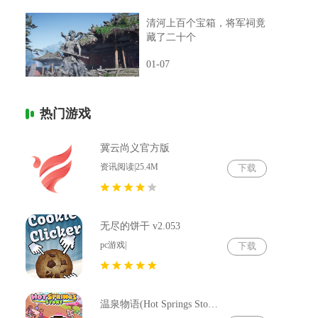
清河上百个宝箱，将军祠竟
藏了二十个
01-07
热门游戏
冀云尚义官方版
资讯阅读|25.4M
下载
无尽的饼干 v2.053
pc游戏|
下载
温泉物语(Hot Springs Story) v2.79