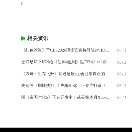
0
相关资讯
《红色沙漠》于CES2026现场官宣将登陆NVIDIA GeForce NOW
06-11
是好是坏？IGN给《仙剑4重制》贴"33号like"标签引热议
06-11
《方舟：生存飞升》翻过这座山,会迎来真正的飞升吗?
06-11
先别等《蜘蛛侠3》！失眠组称：正专注打造《金刚狼》
06-11
曝《帝国时代5》正在开发中！或亮相本月Xbox直面会
06-11