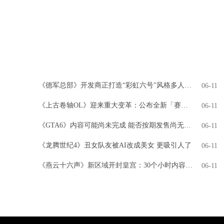
《德军总部》开发商正打造“彩虹六号”风格多人游戏
06-11
《上古卷轴OL》迎来重大变革：公布全新「赛季」模式，引领全新时代
06-11
《GTA6》内容可能尚未完成 能否按期发售尚无定论
06-11
《龙腾世纪4》丑女队友被AI改成美女 更吸引人了
06-11
《燕云十六声》新区域开封皇宫：30个小时内容 NPC超3000人
06-11