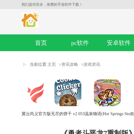
我们提供安全，免费的手游软件下载！
首页
pc软件
安卓软件
当前位置:
主页
>
资讯攻略
>
游戏资讯
冀云尚义官方版
无尽的饼干 v2.053
温泉物语(Hot Springs Sto
欢
《勇者斗恶龙7重制版