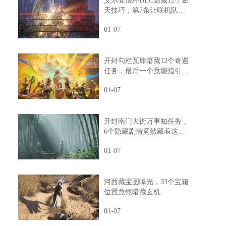
艾尔登法环DLC隐藏12个逆
天技巧，第7条让联机队友
惊掉下巴
01-07
开封勾栏瓦肆暗藏12个奇遇
任务，最后一个竟能指引人
生方向
01-07
开封南门大街万事知任务，
6个隐藏剧情竟然藏着这样
的秘密
01-07
河西藏宝图曝光，33个宝箱
位置竟然暗藏玄机
01-07