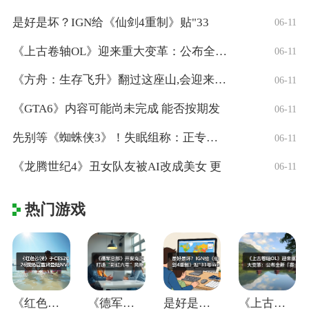
是好是坏？IGN给《仙剑4重制》贴"33
06-11
《上古卷轴OL》迎来重大变革：公布全新「
06-11
《方舟：生存飞升》翻过这座山,会迎来真正
06-11
《GTA6》内容可能尚未完成 能否按期发
06-11
先别等《蜘蛛侠3》！失眠组称：正专注打造
06-11
《龙腾世纪4》丑女队友被AI改成美女 更
06-11
热门游戏
《红色沙漠》于CES2026现场官宣将登
《德军总部》开发商正打造“彩虹六号”风格
是好是坏？IGN给《仙剑4重制》贴"33
《上古卷轴OL》迎来重大变革：公布全新「