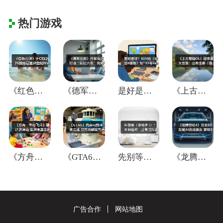
热门游戏
《红色沙漠》于CES2026现场官宣将登
《德军总部》开发商正打造“彩虹六号”风格
是好是坏？IGN给《仙剑4重制》贴"33
《上古卷轴OL》迎来重大变革：公布全新「
《方舟：生存飞升》翻过这座山,会迎来真正
《GTA6》内容可能尚未完成 能否按期发
先别等《蜘蛛侠3》！失眠组称：正专注打造
《龙腾世纪4》丑女队友被AI改成美女 更
广告合作
网站地图