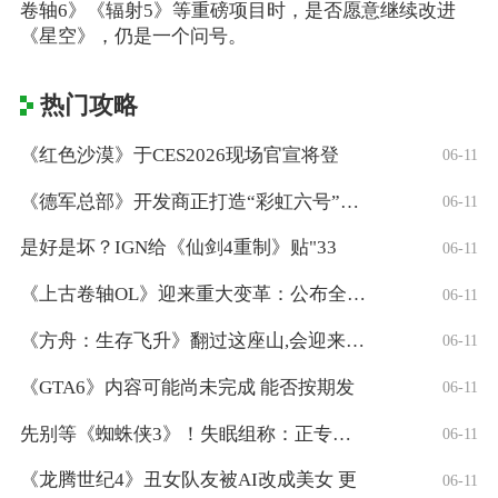
卷轴6》《辐射5》等重磅项目时，是否愿意继续改进
《星空》，仍是一个问号。
热门攻略
《红色沙漠》于CES2026现场官宣将登
06-11
《德军总部》开发商正打造“彩虹六号”风格
06-11
是好是坏？IGN给《仙剑4重制》贴"33
06-11
《上古卷轴OL》迎来重大变革：公布全新「
06-11
《方舟：生存飞升》翻过这座山,会迎来真正
06-11
《GTA6》内容可能尚未完成 能否按期发
06-11
先别等《蜘蛛侠3》！失眠组称：正专注打造
06-11
《龙腾世纪4》丑女队友被AI改成美女 更
06-11