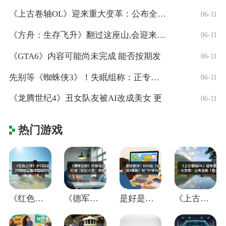
《上古卷轴OL》迎来重大变革：公布全新「
06-11
《方舟：生存飞升》翻过这座山,会迎来真正
06-11
《GTA6》内容可能尚未完成 能否按期发
06-11
先别等《蜘蛛侠3》！失眠组称：正专注打造
06-11
《龙腾世纪4》丑女队友被AI改成美女 更
06-11
热门游戏
《红色沙漠》于CES2026现场官宣将登
《德军总部》开发商正打造“彩虹六号”风格
是好是坏？IGN给《仙剑4重制》贴"33
《上古卷轴OL》迎来重大变革：公布全新「