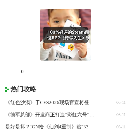
0
热门攻略
《红色沙漠》于CES2026现场官宣将登
06-11
《德军总部》开发商正打造“彩虹六号”风格
06-11
是好是坏？IGN给《仙剑4重制》贴"33
06-11