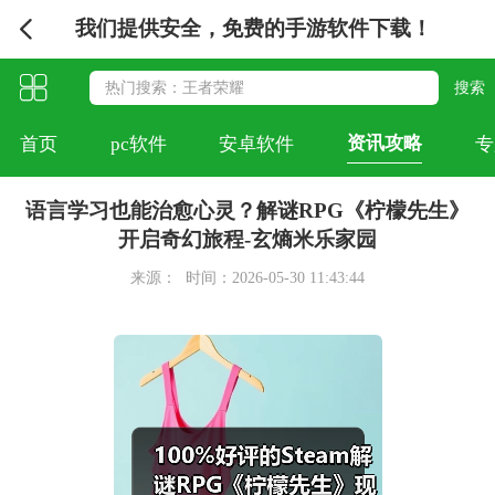
我们提供安全，免费的手游软件下载！
资讯攻略
首页
pc软件
安卓软件
专
语言学习也能治愈心灵？解谜RPG《柠檬先生》
开启奇幻旅程-玄熵米乐家园
来源：
时间：2026-05-30 11:43:44