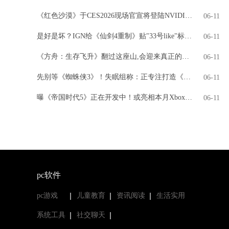
《红色沙漠》于CES2026现场官宣将登陆NVIDIA GeForce NOW
06-11
是好是坏？IGN给《仙剑4重制》贴"33号like"标签引热议
06-11
《方舟：生存飞升》翻过这座山,会迎来真正的飞升吗?
06-11
先别等《蜘蛛侠3》！失眠组称：正专注打造《金刚狼》
06-11
曝《帝国时代5》正在开发中！或亮相本月Xbox直面会
06-11
pc软件
pc游戏
儿童教育
资讯阅读
生活实用
系统工具
社交聊天