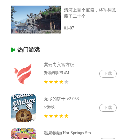
清河上百个宝箱，将军祠竟
藏了二十个
01-07
热门游戏
冀云尚义官方版
资讯阅读|25.4M
下载
无尽的饼干 v2.053
pc游戏|
下载
温泉物语(Hot Springs Story) v2.79