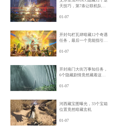
艾尔登法环DLC隐藏12个逆
天技巧，第7条让联机队友
惊掉下巴
01-07
开封勾栏瓦肆暗藏12个奇遇
任务，最后一个竟能指引人
生方向
01-07
开封南门大街万事知任务，
6个隐藏剧情竟然藏着这样
的秘密
01-07
河西藏宝图曝光，33个宝箱
位置竟然暗藏玄机
01-07