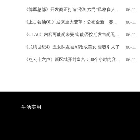
《德军总部》开发商正打造“彩虹六号”风格多人游戏
06-11
《上古卷轴OL》迎来重大变革：公布全新「赛季」模式，引领全新时代
06-11
《GTA6》内容可能尚未完成 能否按期发售尚无定论
06-11
《龙腾世纪4》丑女队友被AI改成美女 更吸引人了
06-11
《燕云十六声》新区域开封皇宫：30个小时内容 NPC超3000人
06-11
生活实用