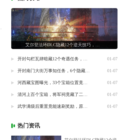
艾尔登法环DLC隐藏12个逆天技巧，第7条让联机队友惊掉下巴
开封勾栏瓦肆暗藏12个奇遇任务，最后一个竟能指引人生方向
01-07
开封南门大街万事知任务，6个隐藏剧情竟然藏着这样的秘密
01-07
河西藏宝图曝光，33个宝箱位置竟然暗藏玄机
01-07
清河上百个宝箱，将军祠竟藏了二十个
01-07
武学满级后重置竟能速刷奖励，原来流派挑战有这种捷径
01-07
热门资讯