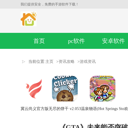
我们提供安全，免费的手游软件下载！
首页
pc软件
安卓软件
当前位置:
主页
>
资讯攻略
>
游戏资讯
冀云尚义官方版
无尽的饼干 v2.053
温泉物语(Hot Springs Sto
欢
《GTA》未来能否突