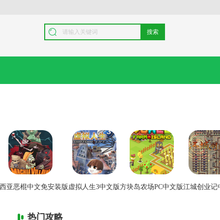
搜索
西亚恶棍中文免安装版
虚拟人生3中文版
方块岛农场PC中文版
江城创业记
热门攻略