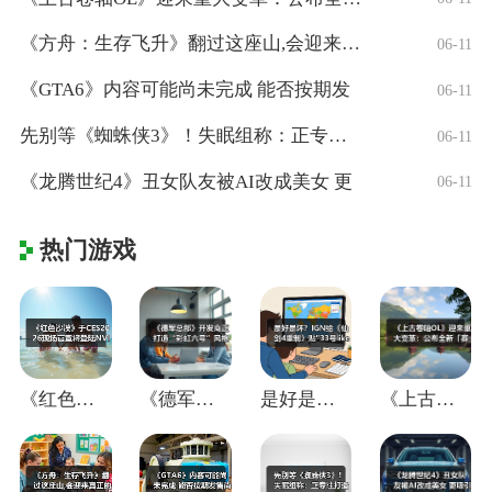
《方舟：生存飞升》翻过这座山,会迎来真正
06-11
《GTA6》内容可能尚未完成 能否按期发
06-11
先别等《蜘蛛侠3》！失眠组称：正专注打造
06-11
《龙腾世纪4》丑女队友被AI改成美女 更
06-11
热门游戏
《红色沙漠》于CES2026现场官宣将登
《德军总部》开发商正打造“彩虹六号”风格
是好是坏？IGN给《仙剑4重制》贴"33
《上古卷轴OL》迎来重大变革：公布全新「