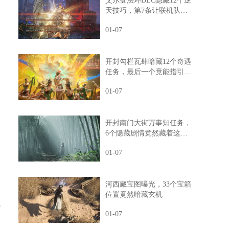
艾尔登法环DLC隐藏12个逆
天技巧，第7条让联机队友
惊掉下巴
01-07
开封勾栏瓦肆暗藏12个奇遇
任务，最后一个竟能指引人
生方向
01-07
开封南门大街万事知任务，
6个隐藏剧情竟然藏着这样
的秘密
01-07
河西藏宝图曝光，33个宝箱
位置竟然暗藏玄机
么
01-07