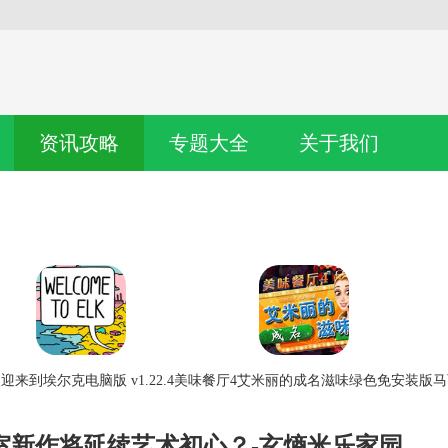
资讯攻略
专题大全
关于我们
迎来到埃尔克电脑版 v1.22.4
美味餐厅4艾米丽的成名滋味绿色免安装版
马
室新作将延续艺术初心？-玄熵米乐家园