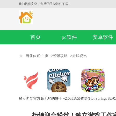
我们提供安全，免费的手游软件下载！
首页
pc软件
安卓软件
当前位置:
主页
>
资讯攻略
>
游戏资讯
冀云尚义官方版
无尽的饼干 v2.053
温泉物语(Hot Springs Sto
欢
拒绝迎合粉丝！独立游戏工作