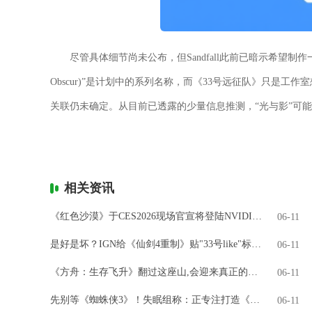
尽管具体细节尚未公布，但Sandfall此前已暗示希望制作一
Obscur)”是计划中的系列名称，而《33号远征队》只是
关联仍未确定。从目前已透露的少量信息推测，“光与影”可
相关资讯
《红色沙漠》于CES2026现场官宣将登陆NVIDIA GeForce NOW
06-11
是好是坏？IGN给《仙剑4重制》贴"33号like"标签引热议
06-11
《方舟：生存飞升》翻过这座山,会迎来真正的飞升吗?
06-11
先别等《蜘蛛侠3》！失眠组称：正专注打造《金刚狼》
06-11