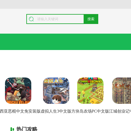
搜索
西亚恶棍中文免安装版
虚拟人生3中文版
方块岛农场PC中文版
江城创业记
热门攻略