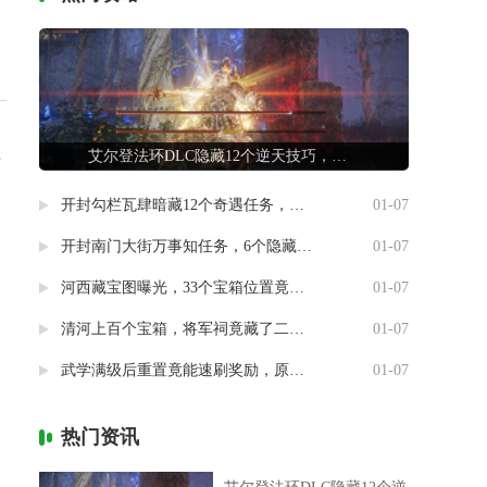
艾尔登法环DLC隐藏12个逆天技巧，第7条让联机队友惊掉下巴
与
开封勾栏瓦肆暗藏12个奇遇任务，最后一个竟能指引人生方向
01-07
开封南门大街万事知任务，6个隐藏剧情竟然藏着这样的秘密
01-07
河西藏宝图曝光，33个宝箱位置竟然暗藏玄机
01-07
清河上百个宝箱，将军祠竟藏了二十个
01-07
武学满级后重置竟能速刷奖励，原来流派挑战有这种捷径
01-07
热门资讯