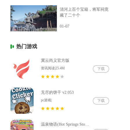
清河上百个宝箱，将军祠竟
藏了二十个
01-07
热门游戏
冀云尚义官方版
资讯阅读|25.4M
下载
无尽的饼干 v2.053
pc游戏|
下载
温泉物语(Hot Springs Story) v2.79