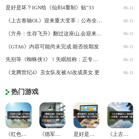
是好是坏？IGN给《仙剑4重制》贴"33
06-11
《上古卷轴OL》迎来重大变革：公布全新「
06-11
《方舟：生存飞升》翻过这座山,会迎来真正
06-11
《GTA6》内容可能尚未完成 能否按期发
06-11
先别等《蜘蛛侠3》！失眠组称：正专注打造
06-11
《龙腾世纪4》丑女队友被AI改成美女 更
06-11
热门游戏
《红色沙漠》于CES2026现场官宣将登
《德军总部》开发商正打造“彩虹六号”风格
是好是坏？IGN给《仙剑4重制》贴"33
《上古卷轴OL》迎来重大变革：公布全新「