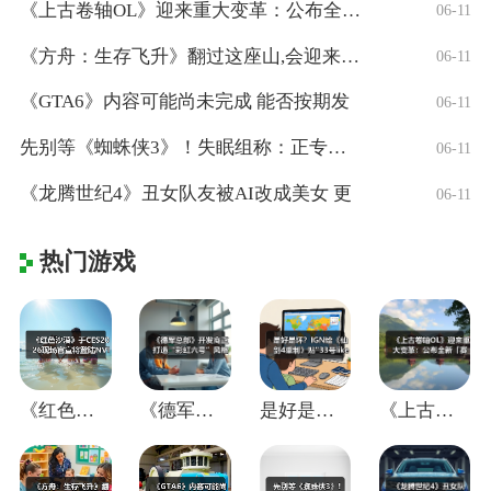
《上古卷轴OL》迎来重大变革：公布全新「
06-11
《方舟：生存飞升》翻过这座山,会迎来真正
06-11
《GTA6》内容可能尚未完成 能否按期发
06-11
先别等《蜘蛛侠3》！失眠组称：正专注打造
06-11
《龙腾世纪4》丑女队友被AI改成美女 更
06-11
热门游戏
《红色沙漠》于CES2026现场官宣将登
《德军总部》开发商正打造“彩虹六号”风格
是好是坏？IGN给《仙剑4重制》贴"33
《上古卷轴OL》迎来重大变革：公布全新「