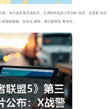
北美上映。本片由罗素兄弟执导，主演阵容包括小罗伯特·唐尼、克里斯·埃文
姆·希德勒斯顿、安东尼·麦凯、塞巴斯蒂安·斯坦等。