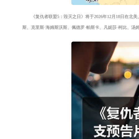
《复仇者联盟5：毁灭之日》将于2026年12月18日在
斯、克里斯·海姆斯沃斯、佩德罗·帕斯卡、凡妮莎·柯比、汤