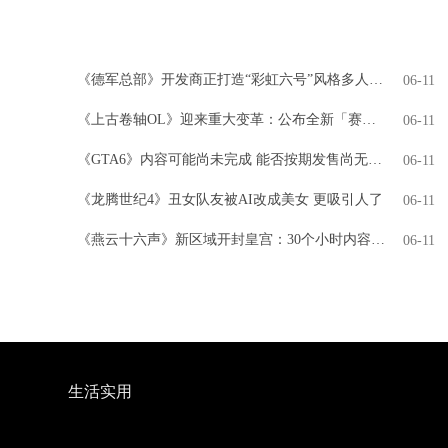
《德军总部》开发商正打造“彩虹六号”风格多人游戏
06-11
《上古卷轴OL》迎来重大变革：公布全新「赛季」模式，引领全新时代
06-11
《GTA6》内容可能尚未完成 能否按期发售尚无定论
06-11
《龙腾世纪4》丑女队友被AI改成美女 更吸引人了
06-11
《燕云十六声》新区域开封皇宫：30个小时内容 NPC超3000人
06-11
生活实用