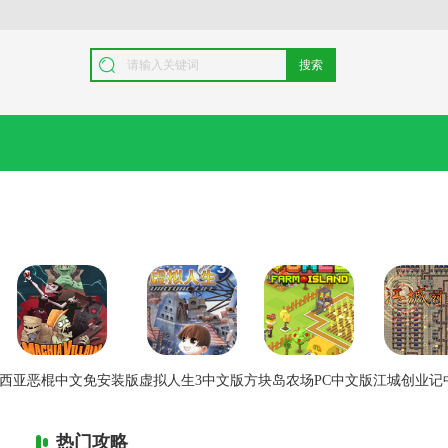
搜索
西亚恶棍中文免安装版
虚拟人生3中文版
方块岛农场PC中文版
江城创业记
热门攻略