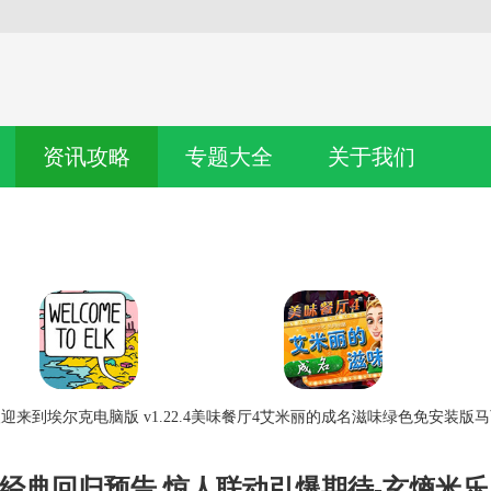
资讯攻略
专题大全
关于我们
迎来到埃尔克电脑版 v1.22.4
美味餐厅4艾米丽的成名滋味绿色免安装版
马
经典回归预告 惊人联动引爆期待-玄熵米乐