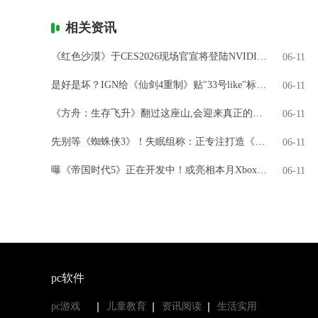
相关资讯
《红色沙漠》于CES2026现场官宣将登陆NVIDIA GeForce NOW
06-11
是好是坏？IGN给《仙剑4重制》贴"33号like"标签引热议
06-11
《方舟：生存飞升》翻过这座山,会迎来真正的飞升吗?
06-11
先别等《蜘蛛侠3》！失眠组称：正专注打造《金刚狼》
06-11
曝《帝国时代5》正在开发中！或亮相本月Xbox直面会
06-11
pc软件
pc游戏
儿童教育
资讯阅读
生活实用