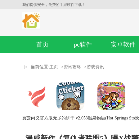
我们提供安全，免费的手游软件下载！
首页
pc软件
安卓软件
当前位置:
主页
>
资讯攻略
>
游戏资讯
冀云尚义官方版
无尽的饼干 v2.053
温泉物语(Hot Springs Sto
欢
漫威新作《复仇者联盟5》曝X战警