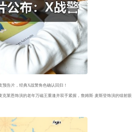
支预告片，经典X战警角色确认回归！
·麦克莱恩饰演的老年万磁王重逢并双手紧握，詹姆斯·麦斯登饰演的镭射眼