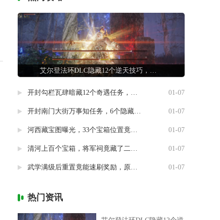
艾尔登法环DLC隐藏12个逆天技巧，第7条让联机队友惊掉下巴
开封勾栏瓦肆暗藏12个奇遇任务，最后一个竟能指引人生方向
01-07
开封南门大街万事知任务，6个隐藏剧情竟然藏着这样的秘密
01-07
河西藏宝图曝光，33个宝箱位置竟然暗藏玄机
01-07
清河上百个宝箱，将军祠竟藏了二十个
01-07
武学满级后重置竟能速刷奖励，原来流派挑战有这种捷径
01-07
热门资讯