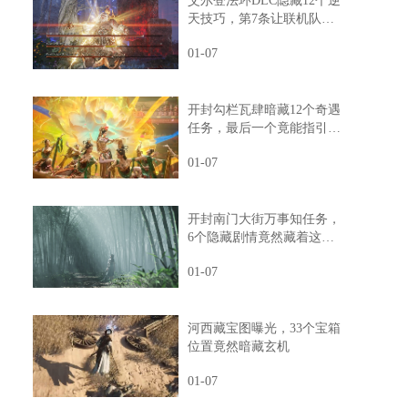
艾尔登法环DLC隐藏12个逆
天技巧，第7条让联机队友
惊掉下巴
01-07
开封勾栏瓦肆暗藏12个奇遇
任务，最后一个竟能指引人
生方向
01-07
开封南门大街万事知任务，
6个隐藏剧情竟然藏着这样
的秘密
01-07
河西藏宝图曝光，33个宝箱
位置竟然暗藏玄机
01-07