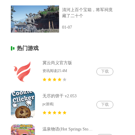
清河上百个宝箱，将军祠竟
藏了二十个
01-07
热门游戏
冀云尚义官方版
资讯阅读|25.4M
下载
无尽的饼干 v2.053
pc游戏|
下载
温泉物语(Hot Springs Story) v2.79