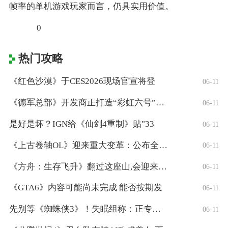
帧率的单机游戏玩家而言，仍具实用价值。
0
热门攻略
《红色沙漠》于CES2026现场官宣将登
06-11
《德军总部》开发商正打造“彩虹六号”风格
06-11
是好是坏？IGN给《仙剑4重制》贴"33
06-11
《上古卷轴OL》迎来重大变革：公布全新「
06-11
《方舟：生存飞升》翻过这座山,会迎来真正
06-11
《GTA6》内容可能尚未完成 能否按期发
06-11
先别等《蜘蛛侠3》！失眠组称：正专注打造
06-11