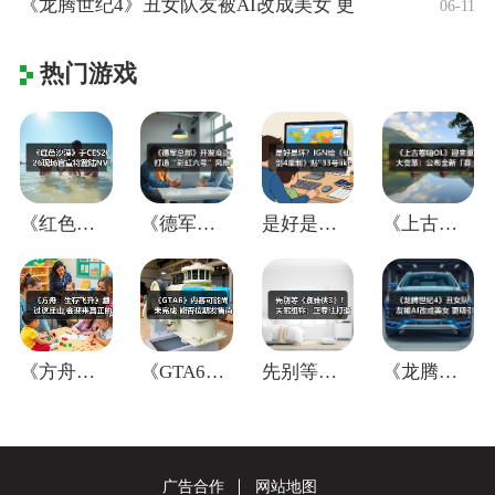
《龙腾世纪4》丑女队友被AI改成美女 更
06-11
热门游戏
《红色沙漠》于CES2026现场官宣将登
《德军总部》开发商正打造“彩虹六号”风格
是好是坏？IGN给《仙剑4重制》贴"33
《上古卷轴OL》迎来重大变革：公布全新「
《方舟：生存飞升》翻过这座山,会迎来真正
《GTA6》内容可能尚未完成 能否按期发
先别等《蜘蛛侠3》！失眠组称：正专注打造
《龙腾世纪4》丑女队友被AI改成美女 更
广告合作
网站地图