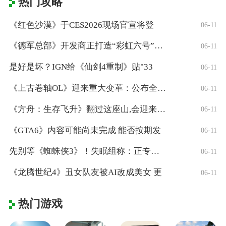
热门攻略
《红色沙漠》于CES2026现场官宣将登
06-11
《德军总部》开发商正打造“彩虹六号”风格
06-11
是好是坏？IGN给《仙剑4重制》贴"33
06-11
《上古卷轴OL》迎来重大变革：公布全新「
06-11
《方舟：生存飞升》翻过这座山,会迎来真正
06-11
《GTA6》内容可能尚未完成 能否按期发
06-11
先别等《蜘蛛侠3》！失眠组称：正专注打造
06-11
《龙腾世纪4》丑女队友被AI改成美女 更
06-11
热门游戏