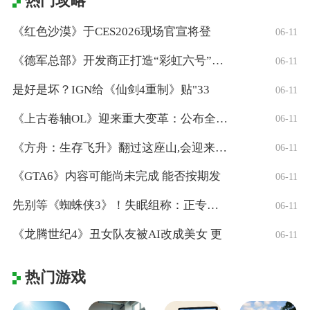
热门攻略
《红色沙漠》于CES2026现场官宣将登
06-11
《德军总部》开发商正打造“彩虹六号”风格
06-11
是好是坏？IGN给《仙剑4重制》贴"33
06-11
《上古卷轴OL》迎来重大变革：公布全新「
06-11
《方舟：生存飞升》翻过这座山,会迎来真正
06-11
《GTA6》内容可能尚未完成 能否按期发
06-11
先别等《蜘蛛侠3》！失眠组称：正专注打造
06-11
《龙腾世纪4》丑女队友被AI改成美女 更
06-11
热门游戏