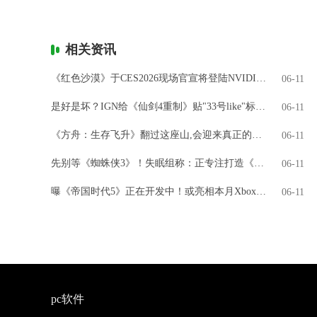
相关资讯
《红色沙漠》于CES2026现场官宣将登陆NVIDIA GeForce NOW
06-11
是好是坏？IGN给《仙剑4重制》贴"33号like"标签引热议
06-11
《方舟：生存飞升》翻过这座山,会迎来真正的飞升吗?
06-11
先别等《蜘蛛侠3》！失眠组称：正专注打造《金刚狼》
06-11
曝《帝国时代5》正在开发中！或亮相本月Xbox直面会
06-11
pc软件