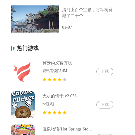
清河上百个宝箱，将军祠竟
藏了二十个
01-07
热门游戏
冀云尚义官方版
资讯阅读|25.4M
下载
无尽的饼干 v2.053
pc游戏|
下载
温泉物语(Hot Springs Story) v2.79