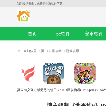
我们提供安全，免费的手游软件下载！
首页
pc软件
安卓软件
当前位置:
主页
>
资讯攻略
>
游戏资讯
冀云尚义官方版
无尽的饼干 v2.053
温泉物语(Hot Springs Sto
欢
博主饭制《地平线6》P