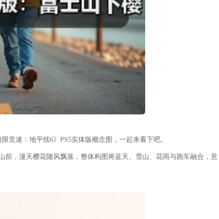
极限竞速：地平线6》PS5实体版概念图，一起来看下吧。
士山前，漫天樱花随风飘落，整体构图将蓝天、雪山、花雨与跑车融合，意