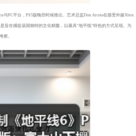
与PC平台，PS5版晚些时候推出。艺术总监Don Arceta在接受外媒Xbox
而是旨在捕捉该国独特的文化精髓，以最具“地平线”特色的方式呈现。为
地考察。