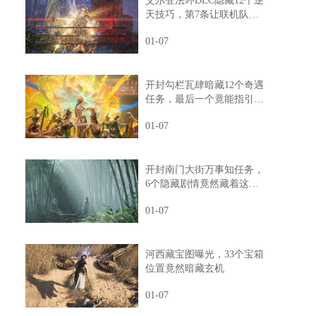
艾尔登法环DLC隐藏12个逆
天技巧，第7条让联机队友
惊掉下巴
01-07
开封勾栏瓦肆暗藏12个奇遇
任务，最后一个竟能指引人
生方向
01-07
开封南门大街万事知任务，
6个隐藏剧情竟然藏着这样
的秘密
01-07
河西藏宝图曝光，33个宝箱
位置竟然暗藏玄机
01-07