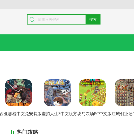
搜索
西亚恶棍中文免安装版
虚拟人生3中文版
方块岛农场PC中文版
江城创业记
热门攻略