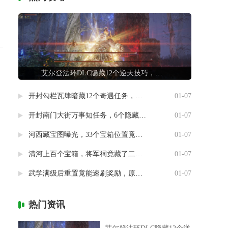
艾尔登法环DLC隐藏12个逆天技巧，第7条让联机队友惊掉下巴
开封勾栏瓦肆暗藏12个奇遇任务，最后一个竟能指引人生方向
01-07
开封南门大街万事知任务，6个隐藏剧情竟然藏着这样的秘密
01-07
河西藏宝图曝光，33个宝箱位置竟然暗藏玄机
01-07
清河上百个宝箱，将军祠竟藏了二十个
01-07
武学满级后重置竟能速刷奖励，原来流派挑战有这种捷径
01-07
热门资讯