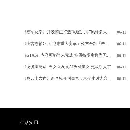
《德军总部》开发商正打造“彩虹六号”风格多人游戏
06-11
《上古卷轴OL》迎来重大变革：公布全新「赛季」模式，引领全新时代
06-11
《GTA6》内容可能尚未完成 能否按期发售尚无定论
06-11
《龙腾世纪4》丑女队友被AI改成美女 更吸引人了
06-11
《燕云十六声》新区域开封皇宫：30个小时内容 NPC超3000人
06-11
生活实用