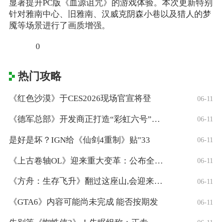
显著提升PC版《血源诅咒》的游戏体验。本次更新特别
针对雅南中心、旧雅南、汉威克阴森小巷以及猎人的梦
魇等场景进行了画质增强。
0
热门攻略
《红色沙漠》于CES2026现场官宣将登
06-11
《德军总部》开发商正打造“彩虹六号”风格
06-11
是好是坏？IGN给《仙剑4重制》贴"33
06-11
《上古卷轴OL》迎来重大变革：公布全新「
06-11
《方舟：生存飞升》翻过这座山,会迎来真正
06-11
《GTA6》内容可能尚未完成 能否按期发
06-11