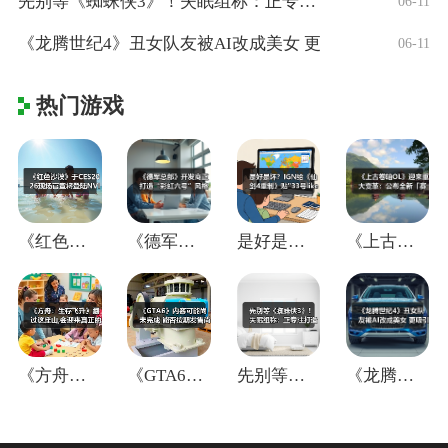
先别等《蜘蛛侠3》！失眠组称：正专注打造
06-11
《龙腾世纪4》丑女队友被AI改成美女 更
06-11
热门游戏
《红色沙漠》于CES2026现场官宣将登
《德军总部》开发商正打造“彩虹六号”风格
是好是坏？IGN给《仙剑4重制》贴"33
《上古卷轴OL》迎来重大变革：公布全新「
《方舟：生存飞升》翻过这座山,会迎来真正
《GTA6》内容可能尚未完成 能否按期发
先别等《蜘蛛侠3》！失眠组称：正专注打造
《龙腾世纪4》丑女队友被AI改成美女 更