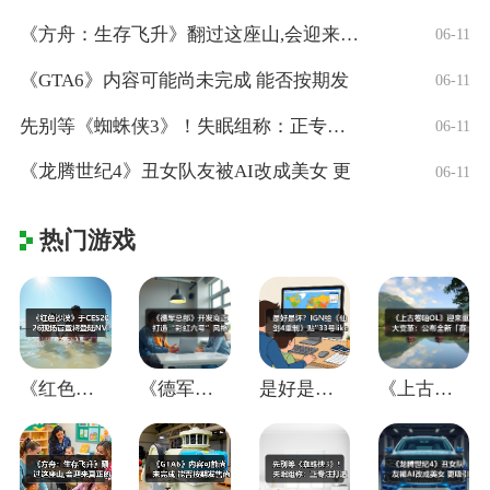
《方舟：生存飞升》翻过这座山,会迎来真正
06-11
《GTA6》内容可能尚未完成 能否按期发
06-11
先别等《蜘蛛侠3》！失眠组称：正专注打造
06-11
《龙腾世纪4》丑女队友被AI改成美女 更
06-11
热门游戏
《红色沙漠》于CES2026现场官宣将登
《德军总部》开发商正打造“彩虹六号”风格
是好是坏？IGN给《仙剑4重制》贴"33
《上古卷轴OL》迎来重大变革：公布全新「