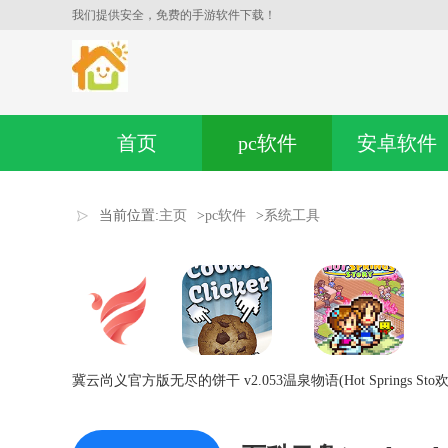
我们提供安全，免费的手游软件下载！
首页
pc软件
安卓软件
当前位置:
主页
>
pc软件
>
系统工具
冀云尚义官方版
无尽的饼干 v2.053
温泉物语(Hot Springs Sto
欢