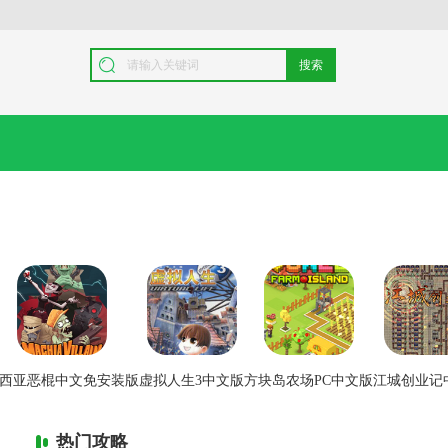
搜索
西亚恶棍中文免安装版
虚拟人生3中文版
方块岛农场PC中文版
江城创业记
热门攻略