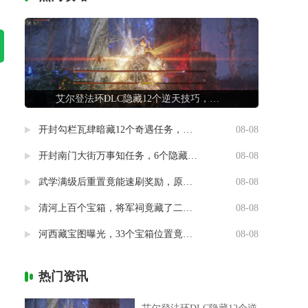
艾尔登法环DLC隐藏12个逆天技巧，第7条让联机队友惊掉下巴
开封勾栏瓦肆暗藏12个奇遇任务，最后一个竟能指引人生方向
08-08
开封南门大街万事知任务，6个隐藏剧情竟然藏着这样的秘密
08-08
武学满级后重置竟能速刷奖励，原来流派挑战有这种捷径
08-08
清河上百个宝箱，将军祠竟藏了二十个
08-08
河西藏宝图曝光，33个宝箱位置竟然暗藏玄机
08-08
热门资讯