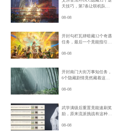
艾尔登法环DLC隐藏12个逆
天技巧，第7条让联机队友
惊掉下巴
08-08
开封勾栏瓦肆暗藏12个奇遇
任务，最后一个竟能指引人
生方向
08-08
开封南门大街万事知任务，
6个隐藏剧情竟然藏着这样
的秘密
08-08
武学满级后重置竟能速刷奖
励，原来流派挑战有这种捷
径
08-08