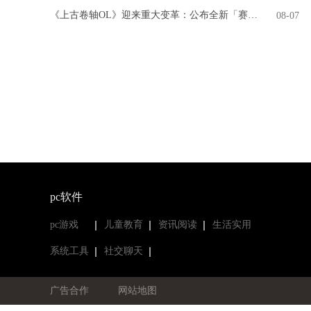
《上古卷轴OL》迎来重大变革：公布全新「赛季」模式，引领全新时代
08-07
pc软件
pc游戏
儿童教育
资讯阅读
生活实用
系统工具
社交聊天
广告合作
网站地图