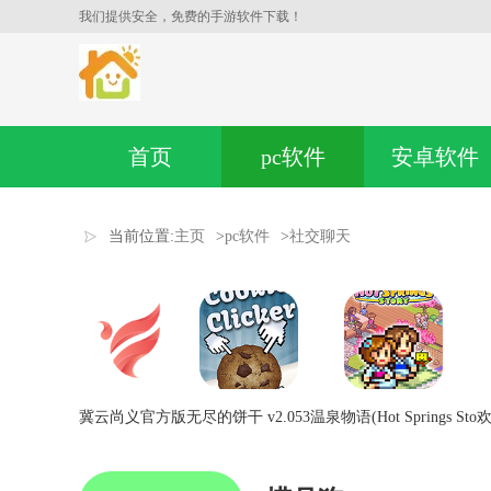
我们提供安全，免费的手游软件下载！
首页
pc软件
安卓软件
当前位置:
主页
>
pc软件
>
社交聊天
冀云尚义官方版
无尽的饼干 v2.053
温泉物语(Hot Springs Sto
欢