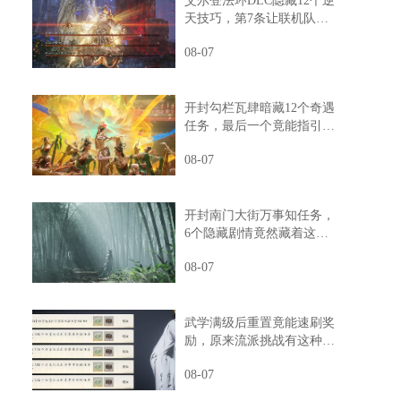
艾尔登法环DLC隐藏12个逆
天技巧，第7条让联机队友
惊掉下巴
，
08-07
开封勾栏瓦肆暗藏12个奇遇
任务，最后一个竟能指引人
生方向
08-07
开封南门大街万事知任务，
6个隐藏剧情竟然藏着这样
的秘密
08-07
武学满级后重置竟能速刷奖
励，原来流派挑战有这种捷
径
08-07