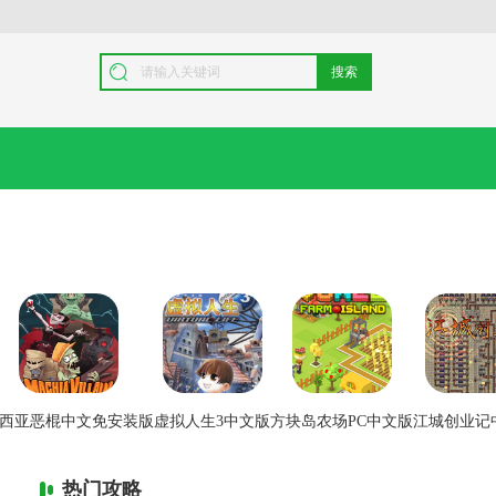
搜索
西亚恶棍中文免安装版
虚拟人生3中文版
方块岛农场PC中文版
江城创业记
热门攻略