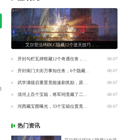
艾尔登法环DLC隐藏12个逆天技巧，第7条让联机队友惊掉下巴
开封勾栏瓦肆暗藏12个奇遇任务，最后一个竟能指引人生方向
08-07
开封南门大街万事知任务，6个隐藏剧情竟然藏着这样的秘密
08-07
武学满级后重置竟能速刷奖励，原来流派挑战有这种捷径
08-07
暗
清河上百个宝箱，将军祠竟藏了二十个
08-07
河西藏宝图曝光，33个宝箱位置竟然暗藏玄机
08-07
热门资讯