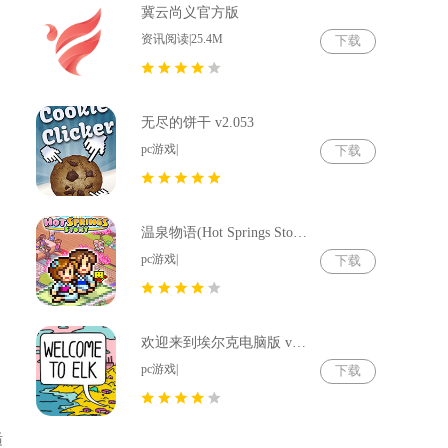
冀云尚义官方版
资讯阅读|25.4M
下载
无尽的饼干 v2.053
pc游戏|
下载
温泉物语(Hot Springs Story) v2.79
pc游戏|
下载
欢迎来到埃尔克电脑版 v1.22.4
pc游戏|
下载
适