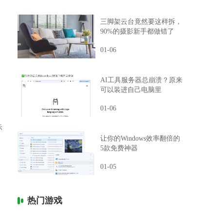
三脚架云台竟然要这样拆，
90%的摄影新手都做错了
01-06
AI工具服务器总崩溃？原来
可以装进自己电脑里
01-06
多
示
让你的Windows效率翻倍的
5款免费神器
01-05
热门游戏