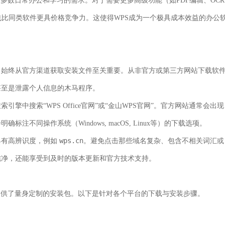
绝大多数日常办公和学习的需求。对于需要更多高级功能（如PDF编辑、OCR
也比同类软件更具价格竞争力。这使得WPS成为一个极具成本效益的办公
，始终从官方渠道获取安装文件至关重要。从非官方或第三方网站下载软
甚至是泄露个人信息的木马程序。
中搜索“WPS Office官网”或“金山WPS官网”。官方网站通常会出现
同操作系统（Windows, macOS, Linux等）的下载选项。
wps.cn
具有高辨识度，例如
。避免点击那些域名复杂、包含不相关词汇或
纯净，还能享受到及时的版本更新和官方技术支持。
用户提供了量身定制的安装包。以下是针对各个平台的下载与安装步骤。