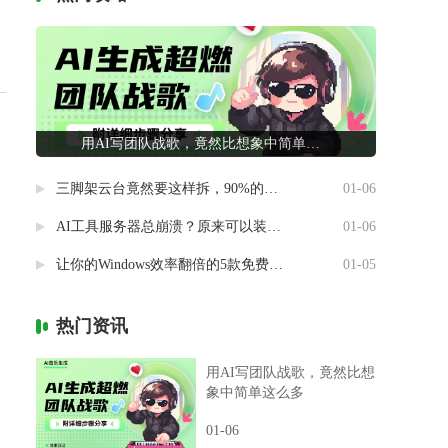
用AI写团队战歌，竟然比想象中简单这么多
三脚架云台竟然要这样拆，90%的摄影新手都做错了
01-06
AI工具服务器总崩溃？原来可以装进自己电脑里
01-06
让你的Windows效率翻倍的5款免费神器
01-05
热门资讯
用AI写团队战歌，竟然比想
象中简单这么多
01-06