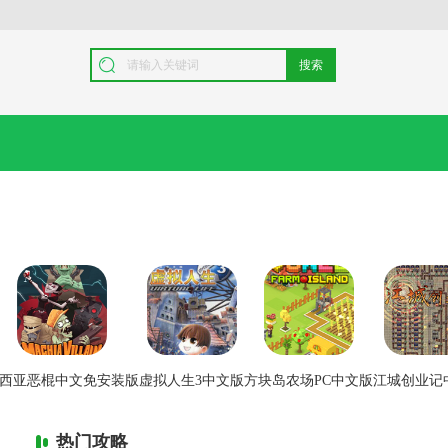
搜索
西亚恶棍中文免安装版
虚拟人生3中文版
方块岛农场PC中文版
江城创业记
热门攻略