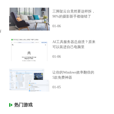
三脚架云台竟然要这样拆，
90%的摄影新手都做错了
01-06
有
AI工具服务器总崩溃？原来
可以装进自己电脑里
01-06
让你的Windows效率翻倍的
5款免费神器
。
01-05
热门游戏