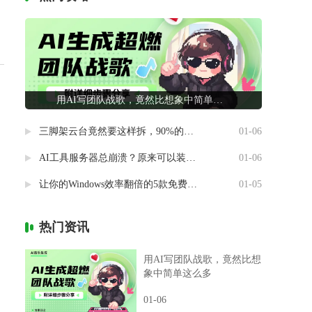
用AI写团队战歌，竟然比想象中简单这么多
三脚架云台竟然要这样拆，90%的摄影新手都做错了
01-06
AI工具服务器总崩溃？原来可以装进自己电脑里
01-06
让你的Windows效率翻倍的5款免费神器
01-05
热门资讯
用AI写团队战歌，竟然比想
象中简单这么多
01-06