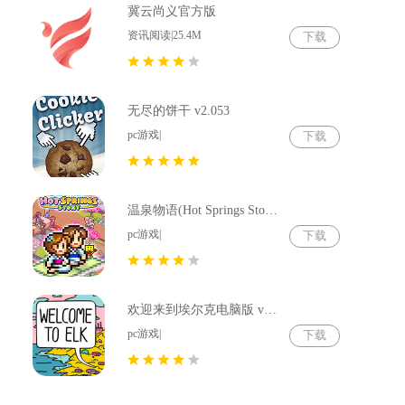
冀云尚义官方版
资讯阅读|25.4M
下载
无尽的饼干 v2.053
pc游戏|
下载
温泉物语(Hot Springs Story) v2.79
pc游戏|
下载
欢迎来到埃尔克电脑版 v1.22.4
pc游戏|
下载