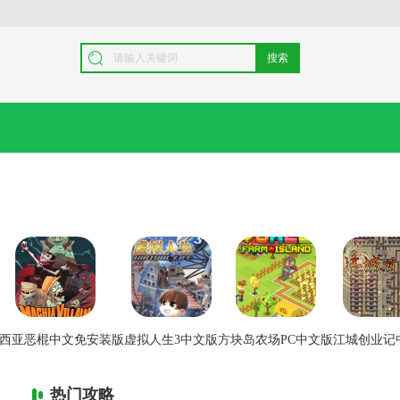
搜索
西亚恶棍中文免安装版
虚拟人生3中文版
方块岛农场PC中文版
江城创业记
热门攻略