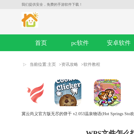
我们提供安全，免费的手游软件下载！
首页
pc软件
安卓软件
当前位置:
主页
>
资讯攻略
>
软件教程
冀云尚义官方版
无尽的饼干 v2.053
温泉物语(Hot Springs Sto
欢
WPS文件怎么