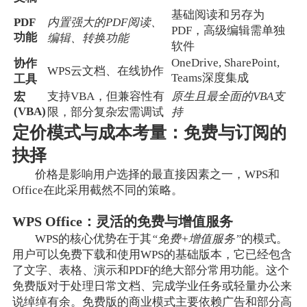
基础阅读和另存为
PDF
内置强大的PDF阅读、
PDF，高级编辑需单独
功能
编辑、转换功能
软件
OneDrive, SharePoint,
协作
WPS云文档、在线协作
Teams深度集成
工具
支持VBA，但兼容性有
原生且最全面的VBA支
宏
(VBA)
限，部分复杂宏需调试
持
定价模式与成本考量：免费与订阅的
抉择
价格是影响用户选择的最直接因素之一，WPS和
Office在此采用截然不同的策略。
WPS Office：灵活的免费与增值服务
WPS的核心优势在于其
“免费+增值服务”
的模式。
用户可以免费下载和使用WPS的基础版本，它已经包含
了文字、表格、演示和PDF的绝大部分常用功能。这个
免费版对于处理日常文档、完成学业任务或轻量办公来
说绰绰有余。免费版的商业模式主要依赖广告和部分高