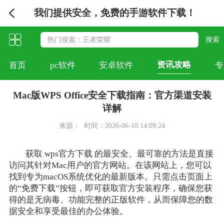
我们提供安全，免费的手游软件下载！
资讯攻略
首页
pc软件
安卓软件
专
Mac版WPS Office安全下载指南：官方渠道安装
详解
来源：
时间：2026-06-10 14:09:24
获取 wps官方下载 的最安全、最可靠的方法是直接
访问其针对Mac用户的官方网站。在该网站上，您可以
找到专为macOS系统优化的最新版本。只需点击页面上
的“免费下载”按钮，即可获取官方安装程序，确保您获
得的是无病毒、功能完整的正版软件，从而保障您的数
据安全和享受最佳的办公体验。