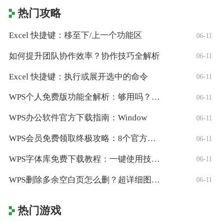
热门攻略
Excel 快捷键：移至下/上一个功能区
06-11
如何提升团队协作效率？协作技巧全解析
06-11
Excel 快捷键：执行或展开选中的命令
06-11
WPS个人免费版功能全解析：够用吗？适合
06-11
WPS办公软件官方下载指南：Window
06-11
WPS会员免费领取终极攻略：8个官方认证
06-11
WPS字体库免费下载教程：一键使用技巧与
06-11
WPS删除多余空白页怎么删？超详细图文教
06-11
热门游戏