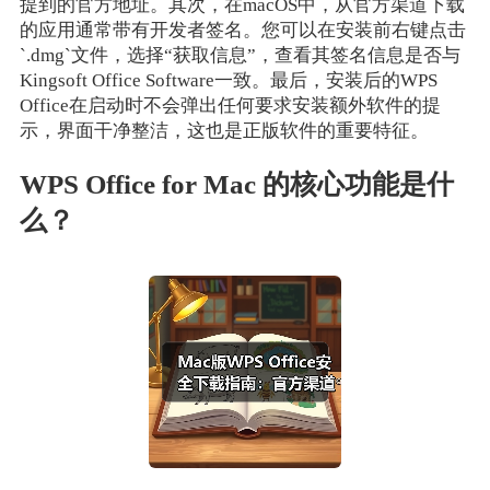
提到的官方地址。其次，在macOS中，从官方渠道下载
的应用通常带有开发者签名。您可以在安装前右键点击
`.dmg`文件，选择“获取信息”，查看其签名信息是否与
Kingsoft Office Software一致。最后，安装后的WPS
Office在启动时不会弹出任何要求安装额外软件的提
示，界面干净整洁，这也是正版软件的重要特征。
WPS Office for Mac 的核心功能是什
么？