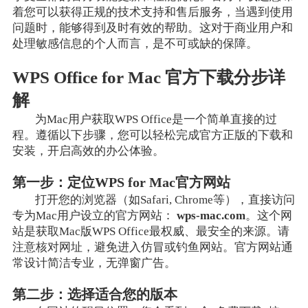
着您可以获得正规的技术支持和售后服务，当遇到使用
问题时，能够得到及时有效的帮助。这对于商业用户和
处理敏感信息的个人而言，是不可或缺的保障。
WPS Office for Mac 官方下载分步详
解
为Mac用户获取WPS Office是一个简单直接的过
程。遵循以下步骤，您可以轻松完成官方正版的下载和
安装，开启高效的办公体验。
第一步：定位WPS for Mac官方网站
打开您的浏览器（如Safari, Chrome等），直接访问
专为Mac用户设立的官方网站：
wps-mac.com
。这个网
站是获取Mac版WPS Office最权威、最安全的来源。请
注意核对网址，避免进入仿冒或钓鱼网站。官方网站通
常设计简洁专业，无弹窗广告。
第二步：选择适合您的版本