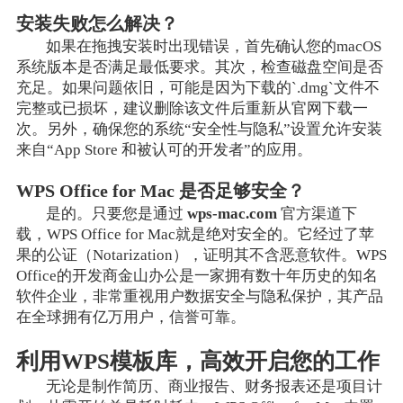
安装失败怎么解决？
如果在拖拽安装时出现错误，首先确认您的macOS
系统版本是否满足最低要求。其次，检查磁盘空间是否
充足。如果问题依旧，可能是因为下载的`.dmg`文件不
完整或已损坏，建议删除该文件后重新从官网下载一
次。另外，确保您的系统“安全性与隐私”设置允许安装
来自“App Store 和被认可的开发者”的应用。
WPS Office for Mac 是否足够安全？
是的。只要您是通过
wps-mac.com
官方渠道下
载，WPS Office for Mac就是绝对安全的。它经过了苹
果的公证（Notarization），证明其不含恶意软件。WPS
Office的开发商金山办公是一家拥有数十年历史的知名
软件企业，非常重视用户数据安全与隐私保护，其产品
在全球拥有亿万用户，信誉可靠。
利用WPS模板库，高效开启您的工作
无论是制作简历、商业报告、财务报表还是项目计