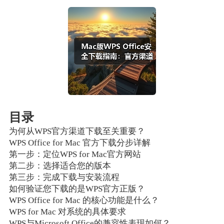
目录
为何从WPS官方渠道下载至关重要？
WPS Office for Mac 官方下载分步详解
第一步：定位WPS for Mac官方网站
第二步：选择适合您的版本
第三步：完成下载与安装流程
如何验证您下载的是WPS官方正版？
WPS Office for Mac 的核心功能是什么？
WPS for Mac 对系统的具体要求
WPS与Microsoft Office的兼容性表现如何？