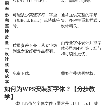
权协议（License）。
装、品牌Logo等。
围
字
形
可能缺少某些字符、字重
通常提供完整的字形
完
（如Bold, Italic）或特殊符
集、多种字重和样式，
整
号。
设计精良。
性
质
量
由专业字体设计师或字
质量参差不齐，从专业级
与
体公司精心打造，细节
到业余爱好者作品都有。
设
和可读性更优。
计
获
取
免费下载。
需要付费购买授权。
成
本
如何为WPS安装新字体？【分步教
学】
.ttf
.otf
下载了心仪的字体文件（通常是
、
或