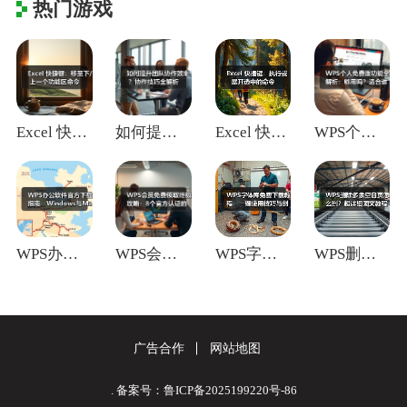
热门游戏
Excel 快捷键：移至下/上一个功能区
如何提升团队协作效率？协作技巧全解析
Excel 快捷键：执行或展开选中的命令
WPS个人免费版功能全解析：够用吗？适合
WPS办公软件官方下载指南：Window
WPS会员免费领取终极攻略：8个官方认证
WPS字体库免费下载教程：一键使用技巧与
WPS删除多余空白页怎么删？超详细图文教
广告合作
网站地图
. 备案号：鲁ICP备2025199220号-86