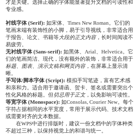
才是关键。选择正确的字体能显著提升文档的可读性和
专业感。
衬线字体 (Serif):
如宋体、Times New Roman。它们的
笔画末端有装饰性的小脚，易于引导视线，非常适合用
于报告、论文、书籍等
大段的正文内容
，长时间阅读不
易疲劳。
无衬线字体 (Sans-serif):
如黑体、Arial、Helvetica。它
们的笔画简洁、现代，没有额外的装饰，非常适合用于
标题、图表、演示文稿和网页内容
，在屏幕上显示清
晰。
手写体/脚本字体 (Script):
模拟手写笔迹，富有艺术感
和亲和力。适合用于邀请函、贺卡、签名或需要突出个
性化风格的标题。但
切忌用于正文
，以免影响可读性。
等宽字体 (Monospace):
如Consolas, Courier New。每个
字符占据相同的水平宽度，常用于展示代码、技术文档
或需要对齐的文本数据。
在WPS中进行排版时，建议一份文档中的字体种类
不超过三种，以保持视觉上的和谐与统一。