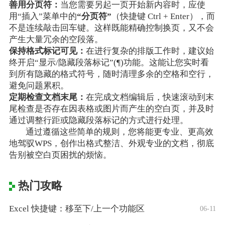
善用分页符：
当您需要另起一页开始新内容时，应使
用“插入”菜单中的
“分页符”
（快捷键 Ctrl + Enter），而
不是连续敲击回车键。这样既能精确控制换页，又不会
产生大量冗余的空段落。
保持格式标记可见：
在进行复杂的排版工作时，建议始
终开启“显示/隐藏段落标记”(¶)功能。这能让您实时看
到所有隐藏的格式符号，随时清理多余的空格和空行，
避免问题累积。
定期检查文档末尾：
在完成文档编辑后，快速滚动到末
尾检查是否存在因表格或图片而产生的空白页，并及时
通过调整行距或隐藏段落标记的方式进行处理。
通过遵循这些简单的规则，您将能更专业、更高效
地驾驭WPS，创作出格式整洁、外观专业的文档，彻底
告别被空白页困扰的烦恼。
热门攻略
Excel 快捷键：移至下/上一个功能区
06-11