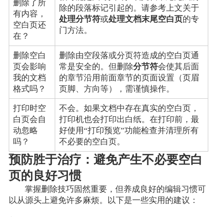
删除了所
除的段落标记引起的。请参考上文关于
有内容，
处理分节符
或
处理文档末尾空白页
的专
空白页还
门方法。
在？
删除空白
删除由空段落或分页符造成的空白页通
页会影响
常是安全的。但删除
分节符
会使其后面
我的文档
的章节沿用前面章节的页面设置（页眉
格式吗？
页脚、方向等），需谨慎操作。
打印时空
不会。如果文档中存在真实的空白页，
白页会自
打印机也会打印出白纸。在打印前，最
动忽略
好使用“打印预览”功能检查并清理所有
吗？
不必要的空白页。
预防胜于治疗：避免产生不必要空白
页的良好习惯
掌握删除技巧固然重要，但养成良好的编辑习惯可
以从源头上避免许多麻烦。以下是一些实用的建议：