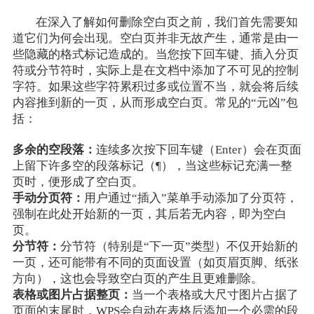
在深入了解如何删除空白页之前，我们首先需要知
道它们为何会出现。空白页并非无故产生，通常是由一
些隐藏的格式标记造成的。当您按下回车键、插入分页
符或分节符时，实际上是在文档中添加了不可见的控制
字符。如果这些字符累积过多或位置不当，就会将后续
内容推到新的一页，从而形成空白页。常见的“元凶”包
括：
多余的空段落：
连续多次按下回车键（Enter）会在页面
上留下许多空的段落标记（¶），当这些标记充满一整
页时，便形成了空白页。
手动分页符：
用户通过“插入”菜单手动添加了分页符，
强制在此处开始新的一页，其后若无内容，即为空白
页。
分节符：
分节符（特别是“下一页”类型）不仅开始新的
一页，还可能带有不同的页面设置（如页眉页脚、纸张
方向），这也会导致空白页的产生且更难删除。
表格或图片占据整页：
当一个表格或大尺寸图片占据了
页面的末尾时，WPS会自动在表格后添加一个必需的段