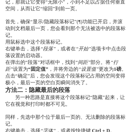
记，那就让它变得“无限小”，小到不足以占据任何垂直
空间，从而让它“缩回”到前一页。
首先，确保“显示/隐藏段落标记”(¶)功能已开启，并滚
动到文档最后一页，您会看到那个无法被选中的段落标
记。
用鼠标选中这个段落标记。
右键单击，选择
“段落”
，或者在
“开始”
选项卡中点击段
落设置的启动器。
在弹出的“段落”对话框中，找到
“间距”
部分。将
“行
距”
设置为
“固定值”
，并将旁边的
“设置值”
更改为
1磅
。
点击“确定”后，您会发现这个段落标记占用的空间变得
极小，最后一页的空白页瞬间消失了。
方法二：隐藏最后的段落
另一种思路是直接将这个段落标记“隐藏”起来，让
它在视觉和打印时都不可见。
同样，先选中那个位于最后一页的、无法删除的段落标
记。
右键单击，选择
“字体”
，或者按快捷键
Ctrl + D
。