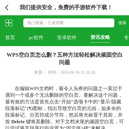
我们提供安全，免费的手游软件下载！
资讯攻略
首页
pc软件
安卓软件
专
WPS空白页怎么删？五种方法轻松解决顽固空白
问题
来源：
时间：2026-06-10 11:26:26
在编辑WPS文档时，最令人头疼的问题之一莫过于
遇到一个或多个无法删除的空白页。要解决这个问题，
最有效的方法是首先点击“开始”选项卡中的“显示/隐藏
段落标记”(¶)图标，找出导致空白页的元凶，如多余的
段落标记、分页符或分节符，然后将光标置于其前，并
按
Delete
键将其删除。对于文档末尾的顽固空白页，可
以尝试将其段落行距设置为“固定值1磅”来解决。