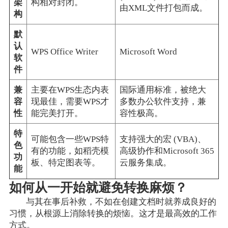
架
构相对封闭。
由XML文件打包而成。
构
默
认
WPS Office Writer
Microsoft Word
软
件
兼
主要在WPS生态内表
国际通用标准，被绝大
容
现最佳，需要WPS才
多数办公软件支持，兼
性
能完美打开。
容性极高。
特
可能包含一些WPS特
支持强大的宏 (VBA)、
色
有的功能，如稻壳模
高级协作和Microsoft 365
功
板、特定图表等。
云服务集成。
能
如何从一开始就避免转换麻烦？
与其在事后补救，不如在创建文档时就养成良好的
习惯，从根源上消除转换的烦恼。这才是最高效的工作
方式。