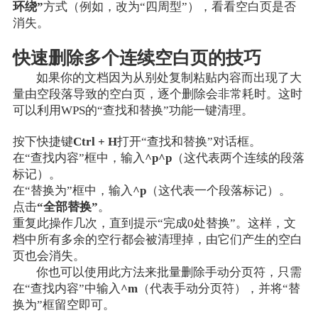
环绕”
方式（例如，改为“四周型”），看看空白页是否
消失。
快速删除多个连续空白页的技巧
如果你的文档因为从别处复制粘贴内容而出现了大
量由空段落导致的空白页，逐个删除会非常耗时。这时
可以利用WPS的“查找和替换”功能一键清理。
按下快捷键
Ctrl + H
打开“查找和替换”对话框。
在“查找内容”框中，输入
^p^p
（这代表两个连续的段落
标记）。
在“替换为”框中，输入
^p
（这代表一个段落标记）。
点击
“全部替换”
。
重复此操作几次，直到提示“完成0处替换”。这样，文
档中所有多余的空行都会被清理掉，由它们产生的空白
页也会消失。
你也可以使用此方法来批量删除手动分页符，只需
在“查找内容”中输入
^m
（代表手动分页符），并将“替
换为”框留空即可。