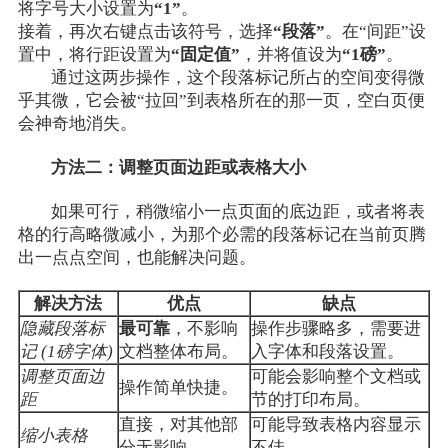
将字号大小设置为
“1”
。
接着，再次右键点击该符号，选择
“段落”
。在“间距”设
置中，将行距设置为
“固定值”
，并将值设为
“1磅”
。
通过这两步操作，这个段落标记所占的空间变得微
乎其微，它会被“拉回”到表格所在的那一页，空白页便
会神奇地消失。
方法二：调整页面边距或表格大小
如果可行，稍微缩小一点页面的底边距，或者将表
格的行高略微减小，为那个必需的段落标记在当前页腾
出一点点空间，也能解决问题。
解决方法
优点
缺点
隐藏段落标
最可靠
，不影响
操作步骤略多，需要进
记 (1磅字体)
文档整体布局。
入字体和段落设置。
调整页面边
可能会影响整个文档或
操作简单快捷。
距
节的打印布局。
直接，对其他部
可能导致表格内容显示
缩小表格
分无影响。
不佳。