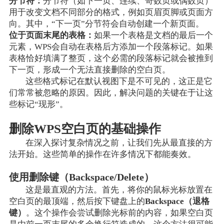
分节符：
分节符（如下一页、连续、奇数页或偶数页）
用于改变文档不同部分的格式，例如页眉页脚或页面方
向。其中，“下一页”分节符会自动创建一个新页面。
位于页面末尾的表格：
如果一个表格是文档的最后一个
元素，WPS会自动在表格后方添加一个段落标记。如果
表格恰好填满了整页，这个必需的段落标记就会被推到
下一页，形成一个无法直接删除的空白页。
这些格式标记在默认视图下是不可见的，这正是它
们常常被忽略的原因。因此，解决问题的关键在于让这
些标记“现形”。
删除WPS空白页的基础操作
在深入探讨复杂情况之前，让我们先从最直接的方
法开始。这些简单的操作在许多情况下都能奏效。
使用删除键（Backspace/Delete）
这是最直观的方法。首先，将你的鼠标光标放置在
空白页的最顶端，然后按下键盘上的
Backspace（退格
键）
。这个操作会尝试删除光标前的内容，如果空白页