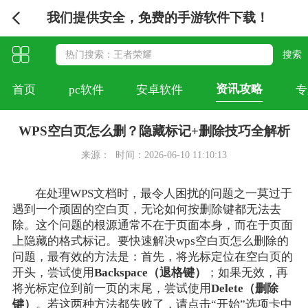
我们提供安全，免费的手游软件下载！
资讯攻略
首页
pc软件
安卓软件
专
WPS空白页怎么删？隐藏标记+删除技巧全解析
来源：
时间：2026-06-10 11:10:13
在处理WPS文档时，最令人困扰的问题之一莫过于
遇到一个顽固的空白页，无论如何按删除键都无法去
除。这个问题的根源通常不在于页面本身，而在于页面
上隐藏的格式标记。要快速解决wps空白页怎么删除的
问题，最有效的方法是：首先，将光标定位在空白页的
开头，尝试使用
Backspace（退格键）
；如果无效，再
将光标定位到前一页的末尾，尝试使用
Delete（删除
键）
。若这两种方法都失败了，请点击“开始”选项卡中